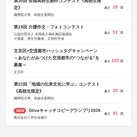
第30回 全国高校生創作コンテスト《高校生限
25
定》
あと
日
國學院大學、高校生新聞社
第19回 介護作文・フォトコンテスト
51
あと
日
公益社団法人 全国老人福祉施設協議会
※後援：厚生労働省、文部科学省
文京区×交流都市ハッシュタグキャンペーン
～あなたがみつけた交流都市の“つながる”を
125
あと
日
募集～
文京区
第22回「地域の伝承文化に学ぶ」コンテスト
25
《高校生限定》
あと
日
國學院大學、高校生新聞社
Oliveキャッチコピーグランプリ2026
NEW
81
あと
日
株式会社三井住友銀行