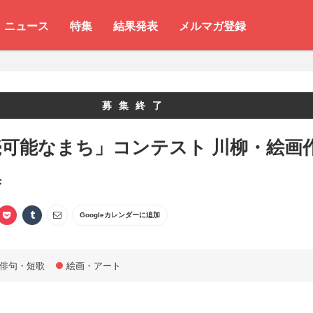
ニュース
特集
結果発表
メルマガ登録
募集終了
続可能なまち」コンテスト 川柳・絵画
集
Googleカレンダーに追加
俳句・短歌
絵画・アート