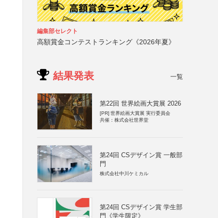
編集部セレクト
高額賞金コンテストランキング《2026年夏》
結果発表
一覧
第22回 世界絵画大賞展 2026
[PR]
世界絵画大賞展 実行委員会
共催：株式会社世界堂
第24回 CSデザイン賞 一般部
門
株式会社中川ケミカル
第24回 CSデザイン賞 学生部
門《学生限定》