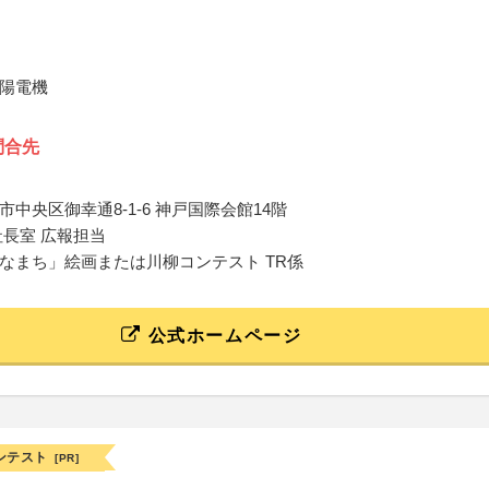
陽電機
問合先
中央区御幸通8-1-6 神戸国際会館14階
社長室 広報担当
なまち」絵画または川柳コンテスト TR係
公式ホームページ
ンテスト
[PR]