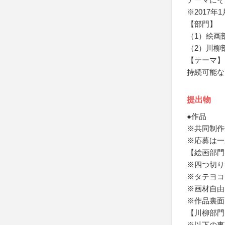
※2017
【部門】
（1）絵画
（2）川柳
【テーマ】
持続可能な
提出物
●作品
※共同制作
※応募は一
【絵画部門
※四つ切りサ
※タテヨコ
※画材自由
※作品裏面
【川柳部門
※以下の事