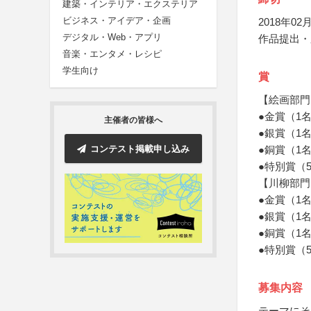
建築・インテリア・エクステリア
ビジネス・アイデア・企画
2018年02月
デジタル・Web・アプリ
作品提出・
音楽・エンタメ・レシピ
学生向け
賞
【絵画部門
●金賞（1
主催者の皆様へ
●銀賞（1
コンテスト掲載申し込み
●銅賞（1
●特別賞（
【川柳部門
●金賞（1
●銀賞（1
●銅賞（1
●特別賞（
募集内容
テーマにそ