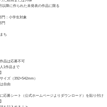
年1月以降に作られた未発表の作品に限る
部門：小学生対象
部門
まち
作品は応募不可
人1作品まで
】
イズ（392×542mm）
は自由
に応募シート（公式ホームページよりダウンロード）を貼り付け
】
項を記入すること