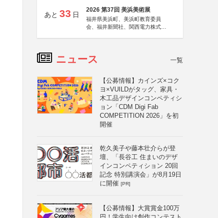
2026 第37回 美浜美術展
33
あと
日
福井県美浜町、美浜町教育委員
会、福井新聞社、関西電力株式会
社
ニュース
一覧
【公募情報】カインズ×コク
ヨ×VUILDがタッグ、家具・
木工品デザインコンペティシ
ョン「CDM Digi Fab
COMPETITION 2026」を初
開催
乾久美子や藤本壮介らが登
壇、「長谷工 住まいのデザ
インコンペティション 20回
記念 特別講演会」が8月19日
に開催
[PR]
【公募情報】大賞賞金100万
円！学生向け創作コンテスト