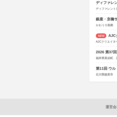
ディファレン
ディファレント
銀座・京橋サ
かわうそ画廊
AJC
NEW
AJCクリエイ
2026 第3
福井県美浜町、
第11回 ウ
石川県能美市
運営会