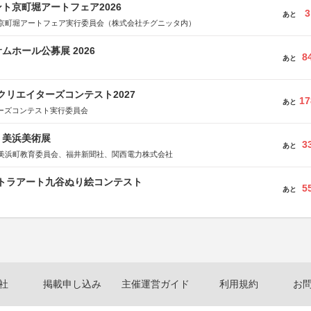
ト京町堀アートフェア2026
3
あと
京町堀アートフェア実行委員会（株式会社チグニッタ内）
ムホール公募展 2026
8
あと
クリエイターズコンテスト2027
17
あと
ターズコンテスト実行委員会
7回 美浜美術展
3
あと
美浜町教育委員会、福井新聞社、関西電力株式会社
ルトラアート九谷ぬり絵コンテスト
5
あと
社
掲載申し込み
主催運営ガイド
利用規約
お