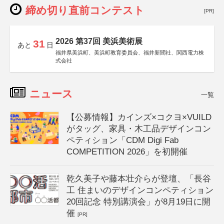
締め切り直前コンテスト
[PR]
2026 第37回 美浜美術展
31
あと
日
福井県美浜町、美浜町教育委員会、福井新聞社、関西電力株
式会社
ニュース
一覧
【公募情報】カインズ×コクヨ×VUILD
がタッグ、家具・木工品デザインコン
ペティション「CDM Digi Fab
COMPETITION 2026」を初開催
乾久美子や藤本壮介らが登壇、「長谷
工 住まいのデザインコンペティション
20回記念 特別講演会」が8月19日に開
催
[PR]