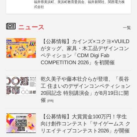
福井県美浜町、美浜町教育委員会、福井新聞社、関西電力株
式会社
ニュース
一覧
【公募情報】カインズ×コクヨ×VUILD
がタッグ、家具・木工品デザインコン
ペティション「CDM Digi Fab
COMPETITION 2026」を初開催
乾久美子や藤本壮介らが登壇、「長谷
工 住まいのデザインコンペティション
20回記念 特別講演会」が8月19日に開
催
[PR]
【公募情報】大賞賞金100万円！学生
向け創作コンテスト「サイゲームス ク
リエイティブコンテスト2026」が開催