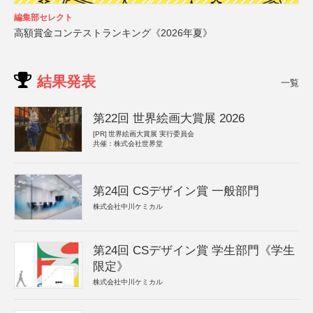
編集部セレクト
高額賞金コンテストランキング《2026年夏》
結果発表
一覧
第22回 世界絵画大賞展 2026
[PR]
世界絵画大賞展 実行委員会
共催：株式会社世界堂
第24回 CSデザイン賞 一般部門
株式会社中川ケミカル
第24回 CSデザイン賞 学生部門《学生
限定》
株式会社中川ケミカル