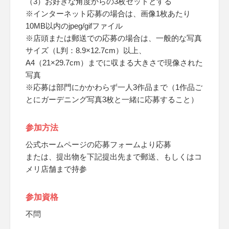
（3）お好きな角度からの3枚セットとする
※インターネット応募の場合は、画像1枚あたり
10MB以内のjpeg/gifファイル
※店頭または郵送での応募の場合は、一般的な写真
サイズ（L判：8.9×12.7cm）以上、
A4（21×29.7cm）までに収まる大きさで現像された
写真
※応募は部門にかかわらず一人3作品まで（1作品ご
とにガーデニング写真3枚と一緒に応募すること）
参加方法
公式ホームページの応募フォームより応募
または、提出物を下記提出先まで郵送、もしくはコ
メリ店舗まで持参
参加資格
不問