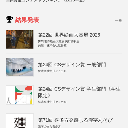
高額賞金コンテストランキング《2026年夏》
結果発表
一覧
第22回 世界絵画大賞展 2026
[PR]
世界絵画大賞展 実行委員会
共催：株式会社世界堂
第24回 CSデザイン賞 一般部門
株式会社中川ケミカル
第24回 CSデザイン賞 学生部門《学生
限定》
株式会社中川ケミカル
第71回 喜多方発感じる漢字あそび
漢字のまち喜多方