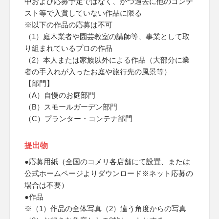
中および応募予定ではなく、かつ過去に他のコンテ
スト等で入賞していない作品に限る
※以下の作品の応募は不可
（1）庭木業者や園芸教室の講師等、事業として取
り組まれているプロの作品
（2）本人または家族以外による作品（大部分に業
者の手入れが入ったお庭や旅行先の風景等）
【部門】
（A）自慢のお庭部門
（B）スモールガーデン部門
（C）プランター・コンテナ部門
提出物
●応募用紙（全国のコメリ各店舗にて設置、または
公式ホームページよりダウンロード※ネット応募の
場合は不要）
●作品
※（1）作品の全体写真（2）違う角度からの写真