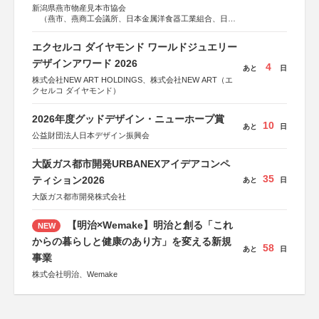
新潟県燕市物産見本市協会
（燕市、燕商工会議所、日本金属洋食器工業組合、日本
金属ハウスウェア工業組合）
エクセルコ ダイヤモンド ワールドジュエリー
デザインアワード 2026
4
あと
日
株式会社NEW ART HOLDINGS、株式会社NEW ART（エ
クセルコ ダイヤモンド）
2026年度グッドデザイン・ニューホープ賞
10
あと
日
公益財団法人日本デザイン振興会
大阪ガス都市開発URBANEXアイデアコンペ
35
ティション2026
あと
日
大阪ガス都市開発株式会社
【明治×Wemake】明治と創る「これ
NEW
からの暮らしと健康のあり方」を変える新規
58
あと
日
事業
株式会社明治、Wemake