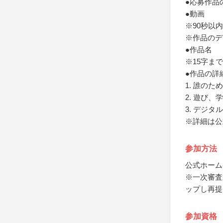
●応募作品
●動画
※90秒以内
※作品のデ
●作品名
※15字まで
●作品の詳
1. 誰の
2. 遊び
3. デジ
※詳細は公
参加方法
公式ホーム
※一次審査
ップし再提
参加資格