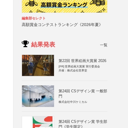
編集部セレクト
高額賞金コンテストランキング《2026年夏》
結果発表
一覧
第22回 世界絵画大賞展 2026
[PR]
世界絵画大賞展 実行委員会
共催：株式会社世界堂
第24回 CSデザイン賞 一般部
門
株式会社中川ケミカル
第24回 CSデザイン賞 学生部
門《学生限定》