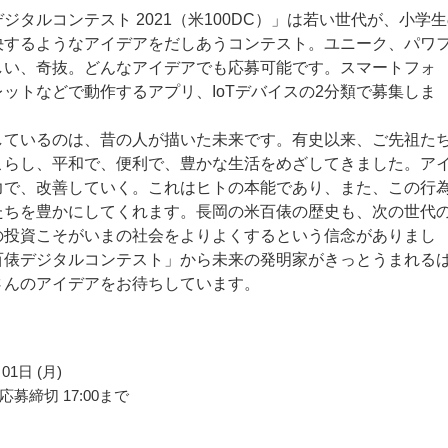
ジタルコンテスト 2021（米100DC）」は若い世代が、小学
決するようなアイデアをだしあうコンテスト。ユニーク、パワ
しい、奇抜。どんなアイデアでも応募可能です。スマートフォ
ットなどで動作するアプリ、IoTデバイスの2分類で募集しま
しているのは、昔の人が描いた未来です。有史以来、ご先祖た
こらし、平和で、便利で、豊かな生活をめざしてきました。ア
力で、改善していく。これはヒトの本能であり、また、この行
たちを豊かにしてくれます。長岡の米百俵の歴史も、次の世代
の投資こそがいまの社会をよりよくするという信念がありまし
百俵デジタルコンテスト」から未来の発明家がきっとうまれる
さんのアイデアをお待ちしています。
01日 (月)
募締切 17:00まで