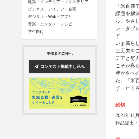
建築・インテリア・エクステリア
「米百俵デ
ビジネス・アイデア・企画
課題を解
デジタル・Web・アプリ
ル、やさ
音楽・エンタメ・レシピ
ン・タブレ
学生向け
す。
いま暮ら
は工夫を
主催者の皆様へ
デアと努
こそが私
コンテスト掲載申し込み
豊かさへ
た。「米
ず。たく
締切
2021年11月
作品提出・応