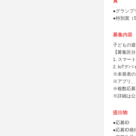
賞
●グランプ
●特別賞（
募集内容
子どもの遊
【募集区分
1. スマ
2. IoTデ
※未発表の
※アプリ、
※複数応募
※詳細は公
提出物
●応募ID
●応募ID