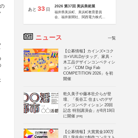
生の
2026 第37回 美浜美術展
33
あと
日
福井県美浜町、美浜町教育委員
フ
会、福井新聞社、関西電力株式会
社
ニュース
一覧
ち
イ
【公募情報】カインズ×コク
ヨ×VUILDがタッグ、家具・
為
木工品デザインコンペティシ
の
ョン「CDM Digi Fab
COMPETITION 2026」を初
開催
は
乾久美子や藤本壮介らが登
壇、「長谷工 住まいのデザ
インコンペティション 20回
記念 特別講演会」が8月19日
に開催
[PR]
【公募情報】大賞賞金100万
円！学生向け創作コンテスト