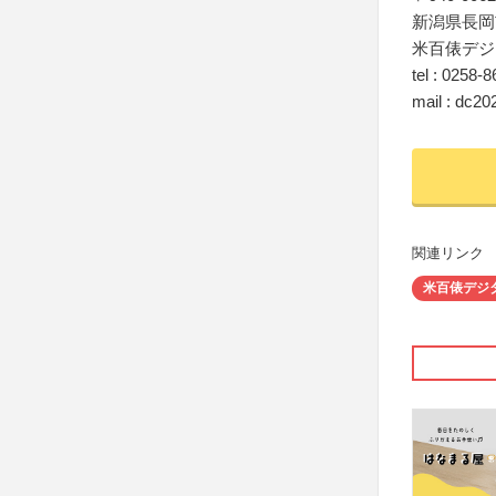
新潟県長岡
米百俵デジ
tel : 0258-
mail : dc2
関連リンク
米百俵デジ