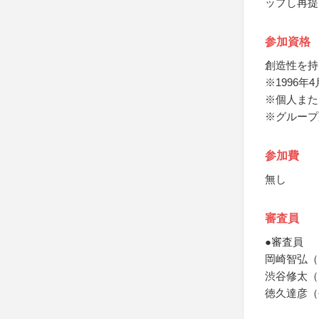
ップし再提
参加資格
創造性を持
※1996年
※個人また
※グループ
参加費
無し
審査員
●審査員
岡崎智弘（
渋谷修太（
徳久達彦（