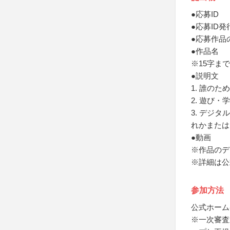
●応募ID
●応募ID
●応募作品
●作品名
※15字まで
●説明文
1. 誰の
2. 遊び
3. デジ
れかまたは
●動画
※作品のデ
※詳細は公
参加方法
公式ホーム
※一次審査