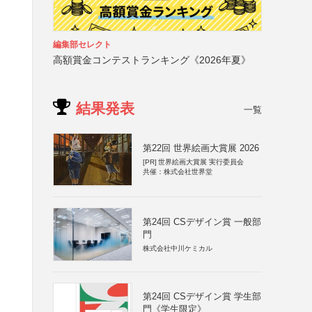
編集部セレクト
高額賞金コンテストランキング《2026年夏》
結果発表
一覧
第22回 世界絵画大賞展 2026
[PR]
世界絵画大賞展 実行委員会
共催：株式会社世界堂
第24回 CSデザイン賞 一般部
門
株式会社中川ケミカル
第24回 CSデザイン賞 学生部
門《学生限定》