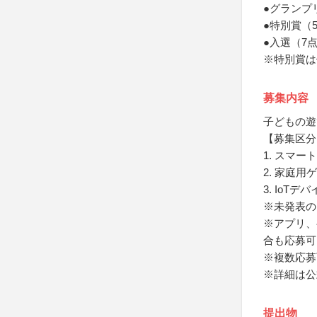
●グランプ
●特別賞（
●入選（7点
※特別賞は
募集内容
子どもの遊
【募集区分
1. スマ
2. 家庭
3. IoTデ
※未発表の
※アプリ、
合も応募可
※複数応募
※詳細は公
提出物