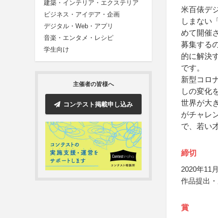
建築・インテリア・エクステリア
米百俵デジ
ビジネス・アイデア・企画
しまない「
デジタル・Web・アプリ
めて開催
音楽・エンタメ・レシピ
募集する
学生向け
的に解決
です。
新型コロ
主催者の皆様へ
しの変化
世界が大き
コンテスト掲載申し込み
がチャレ
で、若い
締切
2020年11月
作品提出・
賞