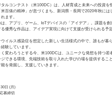
タルコンテスト（米100DC）は、人材育成と未来への投資を
米百俵の精神」が息づくまち、新潟県・長岡で2020年秋には
されます。
のは、アプリ、ゲーム、IoTデバイスの「アイデア」。課題を創
する優秀な作品は、アイデア実現に向けて支援が受けられる予
ナウイルス感染症を想定した新しい生活様式の中で、誰もが暮
を経験しています。
く変わろうとする今、米100DCは、ユニークな発想を持つ若
ンジできる環境、先端技術を取り入れた学びの場を提供するこ
才能を発掘し、支援していきます。
30日 (月)
応募締切