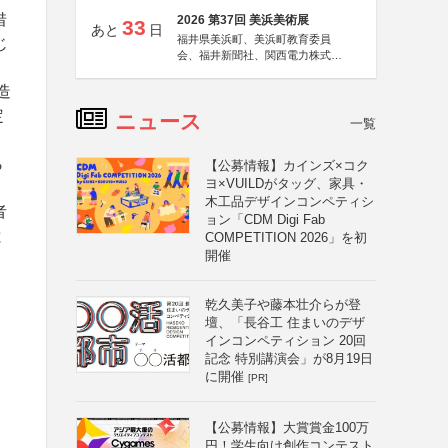
惜
2026 第37回 美浜美術展
33
あと
日
福井県美浜町、美浜町教育委員
じ
会、福井新聞社、関西電力株式会
社
造
定
ニュース
一覧
ら
【公募情報】カインズ×コク
ヨ×VUILDがタッグ、家具・
木工品デザインコンペティシ
者
ョン「CDM Digi Fab
と
COMPETITION 2026」を初
開催
乾久美子や藤本壮介らが登
壇、「長谷工 住まいのデザ
インコンペティション 20回
記念 特別講演会」が8月19日
に開催
[PR]
【公募情報】大賞賞金100万
円！学生向け創作コンテスト