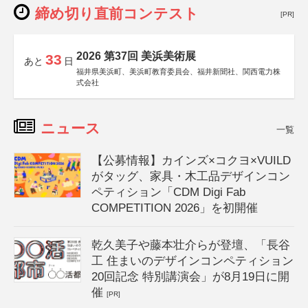
締め切り直前コンテスト
[PR]
2026 第37回 美浜美術展
33
あと
日
福井県美浜町、美浜町教育委員会、福井新聞社、関西電力株
式会社
ニュース
一覧
【公募情報】カインズ×コクヨ×VUILD
がタッグ、家具・木工品デザインコン
ペティション「CDM Digi Fab
COMPETITION 2026」を初開催
乾久美子や藤本壮介らが登壇、「長谷
工 住まいのデザインコンペティション
20回記念 特別講演会」が8月19日に開
催
[PR]