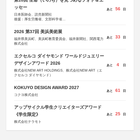
第10回 生命（いのち）を見つめるフォト＆エ
ッセー
56
あと
日
日本医師会、読売新聞社
後援：厚生労働省、文部科学省
協賛：東京海上日動火災保険株式会社、東京海上日動あん
しん生命保険株式会社
2026 第37回 美浜美術展
33
あと
日
福井県美浜町、美浜町教育委員会、福井新聞社、関西電力
株式会社
エクセルコ ダイヤモンド ワールドジュエリー
デザインアワード 2026
4
あと
日
株式会社NEW ART HOLDINGS、株式会社NEW ART（エ
クセルコ ダイヤモンド）
KOKUYO DESIGN AWARD 2027
61
あと
日
コクヨ株式会社
アップサイクル学生クリエイターズアワード
25
《学生限定》
あと
日
株式会社テラモト