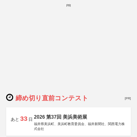
PR
締め切り直前コンテスト
[PR]
2026 第37回 美浜美術展
33
あと
日
福井県美浜町、美浜町教育委員会、福井新聞社、関西電力株
式会社