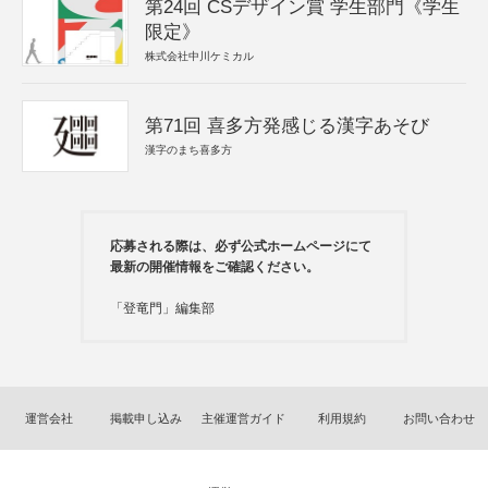
第24回 CSデザイン賞 学生部門《学生
限定》
株式会社中川ケミカル
第71回 喜多方発感じる漢字あそび
漢字のまち喜多方
応募される際は、必ず公式ホームページにて
最新の開催情報をご確認ください。
「登竜門」編集部
運営会社
掲載申し込み
主催運営ガイド
利用規約
お問い合わせ