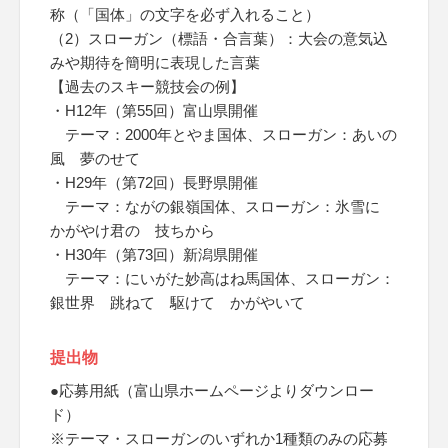
称（「国体」の文字を必ず入れること）
（2）スローガン（標語・合言葉）：大会の意気込
みや期待を簡明に表現した言葉
【過去のスキー競技会の例】
・H12年（第55回）富山県開催
テーマ：2000年とやま国体、スローガン：あいの
風 夢のせて
・H29年（第72回）長野県開催
テーマ：ながの銀嶺国体、スローガン：氷雪に
かがやけ君の 技ちから
・H30年（第73回）新潟県開催
テーマ：にいがた妙高はね馬国体、スローガン：
銀世界 跳ねて 駆けて かがやいて
提出物
●応募用紙（富山県ホームページよりダウンロー
ド）
※テーマ・スローガンのいずれか1種類のみの応募