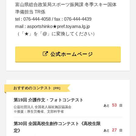
富山県総合政策局スポーツ振興課 冬季スキー国体
準備担当 TR係
tel : 076-444-4058 / fax : 076-444-4439
mail : asportshinko★pref.toyama.lg.jp
（「★」を「@」に変換してください）
公式ホームページ
おすすめのコンテスト
[PR]
第19回 介護作文・フォトコンテスト
53
あと
日
公益社団法人 全国老人福祉施設協議会
※後援：厚生労働省、文部科学省
第30回 全国高校生創作コンテスト《高校生限
27
定》
あと
日