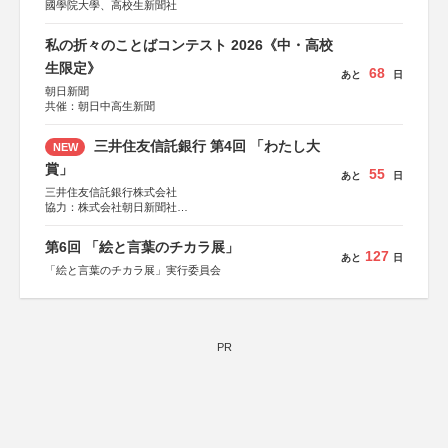
國學院大學、高校生新聞社
私の折々のことばコンテスト 2026《中・高校
生限定》
68
あと
日
朝日新聞
共催：朝日中高生新聞
三井住友信託銀行 第4回 「わたし大
NEW
賞」
55
あと
日
三井住友信託銀行株式会社
協力：株式会社朝日新聞社
後援：日本郵便株式会社
第6回 「絵と言葉のチカラ展」
127
あと
日
「絵と言葉のチカラ展」実行委員会
PR