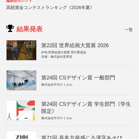
編集部セレクト
高額賞金コンテストランキング《2026年夏》
結果発表
一覧
第22回 世界絵画大賞展 2026
[PR]
世界絵画大賞展 実行委員会
共催：株式会社世界堂
第24回 CSデザイン賞 一般部門
株式会社中川ケミカル
第24回 CSデザイン賞 学生部門《学生
限定》
株式会社中川ケミカル
第71回 喜多方発感じる漢字あそび