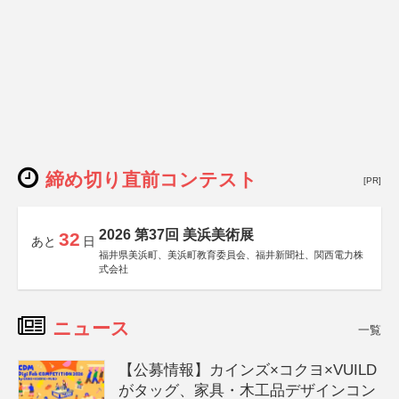
締め切り直前コンテスト
[PR]
2026 第37回 美浜美術展
32
あと
日
福井県美浜町、美浜町教育委員会、福井新聞社、関西電力株
式会社
ニュース
一覧
【公募情報】カインズ×コクヨ×VUILD
がタッグ、家具・木工品デザインコン