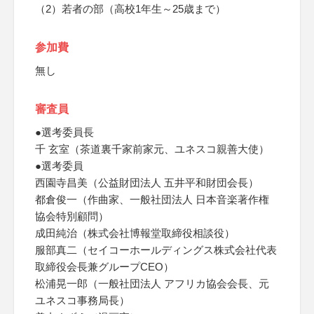
（2）若者の部（高校1年生～25歳まで）
参加費
無し
審査員
●選考委員長
千 玄室（茶道裏千家前家元、ユネスコ親善大使）
●選考委員
西園寺昌美（公益財団法人 五井平和財団会長）
都倉俊一（作曲家、一般社団法人 日本音楽著作権
協会特別顧問）
成田純治（株式会社博報堂取締役相談役）
服部真二（セイコーホールディングス株式会社代表
取締役会長兼グループCEO）
松浦晃一郎（一般社団法人 アフリカ協会会長、元
ユネスコ事務局長）