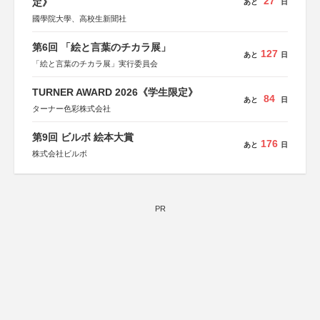
27
定》
あと
日
國學院大學、高校生新聞社
第6回 「絵と言葉のチカラ展」
127
あと
日
「絵と言葉のチカラ展」実行委員会
TURNER AWARD 2026《学生限定》
84
あと
日
ターナー色彩株式会社
第9回 ビルボ 絵本大賞
176
あと
日
株式会社ビルボ
PR