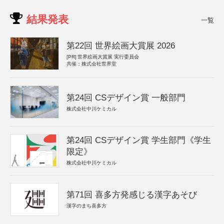
結果発表
一覧
第22回 世界絵画大賞展 2026
[PR]
世界絵画大賞展 実行委員会
共催：株式会社世界堂
第24回 CSデザイン賞 一般部門
株式会社中川ケミカル
第24回 CSデザイン賞 学生部門《学生
限定》
株式会社中川ケミカル
第71回 喜多方発感じる漢字あそび
漢字のまち喜多方