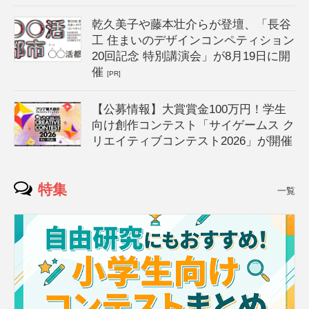
乾久美子や藤本壮介らが登壇、「長谷
工 住まいのデザインコンペティション
20回記念 特別講演会」が8月19日に開
催
[PR]
【公募情報】大賞賞金100万円！学生
向け創作コンテスト「サイゲームス ク
リエイティブコンテスト2026」が開催
特集
一覧