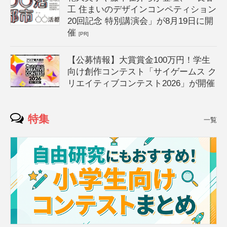
工 住まいのデザインコンペティション
20回記念 特別講演会」が8月19日に開
催
[PR]
【公募情報】大賞賞金100万円！学生
向け創作コンテスト「サイゲームス ク
リエイティブコンテスト2026」が開催
特集
一覧