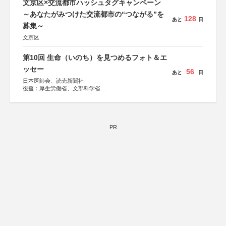
文京区×交流都市ハッシュタグキャンペーン
～あなたがみつけた交流都市の“つながる”を
128
あと
日
募集～
文京区
第10回 生命（いのち）を見つめるフォト＆エ
ッセー
56
あと
日
日本医師会、読売新聞社
後援：厚生労働省、文部科学省
協賛：東京海上日動火災保険株式会社、東京海上日動あん
しん生命保険株式会社
PR