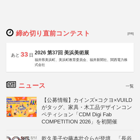
締め切り直前コンテスト
[PR]
2026 第37回 美浜美術展
33
あと
日
福井県美浜町、美浜町教育委員会、福井新聞社、関西電力株
式会社
ニュース
一覧
【公募情報】カインズ×コクヨ×VUILD
がタッグ、家具・木工品デザインコン
ペティション「CDM Digi Fab
COMPETITION 2026」を初開催
乾久美子や藤本壮介らが登壇、「長谷