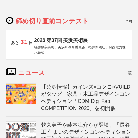
締め切り直前コンテスト
[PR]
2026 第37回 美浜美術展
31
あと
日
福井県美浜町、美浜町教育委員会、福井新聞社、関西電力株
式会社
ニュース
一覧
【公募情報】カインズ×コクヨ×VUILD
がタッグ、家具・木工品デザインコン
ペティション「CDM Digi Fab
COMPETITION 2026」を初開催
乾久美子や藤本壮介らが登壇、「長谷
工 住まいのデザインコンペティション