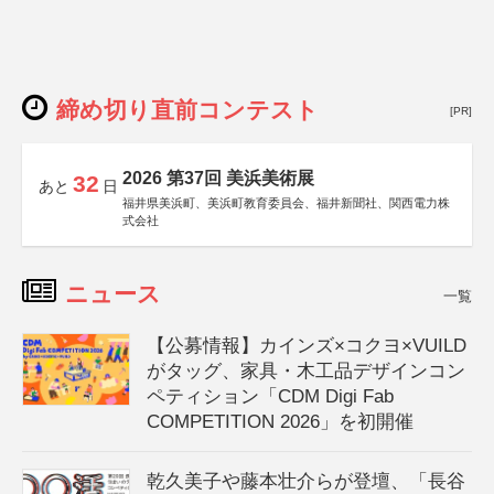
締め切り直前コンテスト
[PR]
2026 第37回 美浜美術展
32
あと
日
福井県美浜町、美浜町教育委員会、福井新聞社、関西電力株
式会社
ニュース
一覧
【公募情報】カインズ×コクヨ×VUILD
がタッグ、家具・木工品デザインコン
ペティション「CDM Digi Fab
COMPETITION 2026」を初開催
乾久美子や藤本壮介らが登壇、「長谷