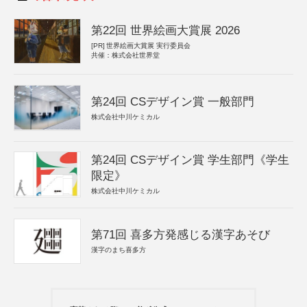
第22回 世界絵画大賞展 2026
[PR]
世界絵画大賞展 実行委員会
共催：株式会社世界堂
第24回 CSデザイン賞 一般部門
株式会社中川ケミカル
第24回 CSデザイン賞 学生部門《学生
限定》
株式会社中川ケミカル
第71回 喜多方発感じる漢字あそび
漢字のまち喜多方