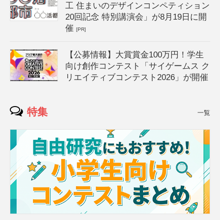
工 住まいのデザインコンペティション
20回記念 特別講演会」が8月19日に開
催
[PR]
【公募情報】大賞賞金100万円！学生
向け創作コンテスト「サイゲームス ク
リエイティブコンテスト2026」が開催
特集
一覧