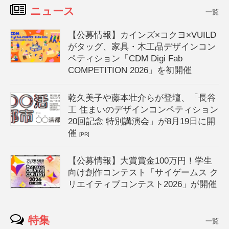
ニュース
一覧
【公募情報】カインズ×コクヨ×VUILD
がタッグ、家具・木工品デザインコン
ペティション「CDM Digi Fab
COMPETITION 2026」を初開催
乾久美子や藤本壮介らが登壇、「長谷
工 住まいのデザインコンペティション
20回記念 特別講演会」が8月19日に開
催
[PR]
【公募情報】大賞賞金100万円！学生
向け創作コンテスト「サイゲームス ク
リエイティブコンテスト2026」が開催
特集
一覧