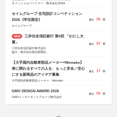
オフィシャルパートナー：株式会社JERA
セイムグループ 住宅設計コンペティション
55
2026《学生限定》
あと
日
セイムグループ
三井住友信託銀行 第4回 「わたし大
NEW
賞」
57
あと
日
三井住友信託銀行株式会社
協力：株式会社朝日新聞社
後援：日本郵便株式会社
【大手国内自動車部品メーカー×Wemake】
車に関わるすべての人を、もっと安全／安心
17
あと
日
にする新商品のアイデア募集
大手国内自動車部品メーカー、Wemake
GMO DESIGN AWARD 2026
55
あと
日
GMOインターネットグループ株式会社