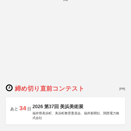
PR
締め切り直前コンテスト
[PR]
2026 第37回 美浜美術展
34
あと
日
福井県美浜町、美浜町教育委員会、福井新聞社、関西電力株
式会社