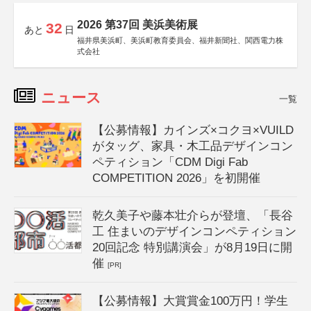
2026 第37回 美浜美術展
32
あと
日
福井県美浜町、美浜町教育委員会、福井新聞社、関西電力株
式会社
ニュース
一覧
【公募情報】カインズ×コクヨ×VUILD
がタッグ、家具・木工品デザインコン
ペティション「CDM Digi Fab
COMPETITION 2026」を初開催
乾久美子や藤本壮介らが登壇、「長谷
工 住まいのデザインコンペティション
20回記念 特別講演会」が8月19日に開
催
[PR]
【公募情報】大賞賞金100万円！学生