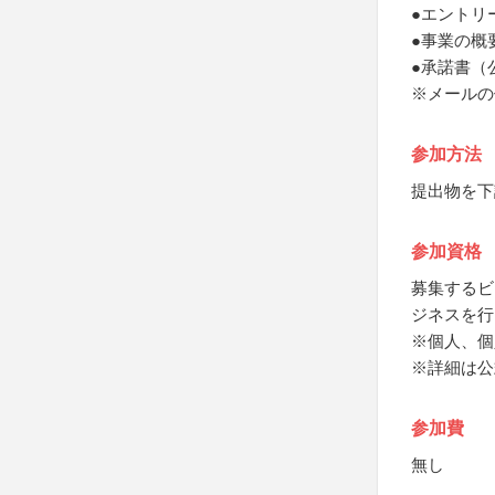
●エントリ
●事業の概
●承諾書（
※メールの
参加方法
提出物を下
参加資格
募集するビ
ジネスを行
※個人、個
※詳細は公
参加費
無し