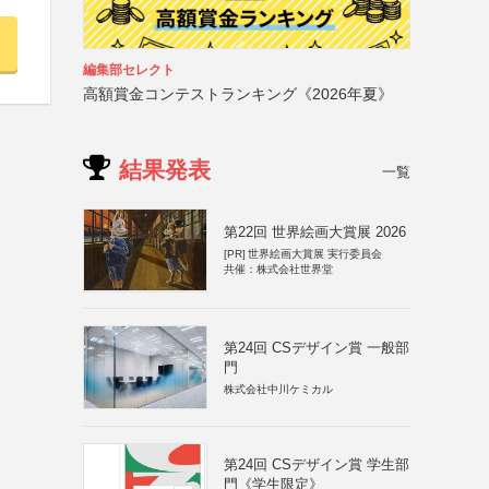
編集部セレクト
高額賞金コンテストランキング《2026年夏》
結果発表
一覧
第22回 世界絵画大賞展 2026
[PR]
世界絵画大賞展 実行委員会
共催：株式会社世界堂
第24回 CSデザイン賞 一般部
門
株式会社中川ケミカル
第24回 CSデザイン賞 学生部
門《学生限定》