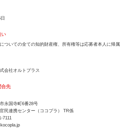
6日
扱い
についての全ての知的財産権、所有権等は応募者本人に帰属
式会社オルトプラス
問合先
市永国寺町6番28号
官民連携センター（ココプラ） TR係
21-7111
@kocopla.jp