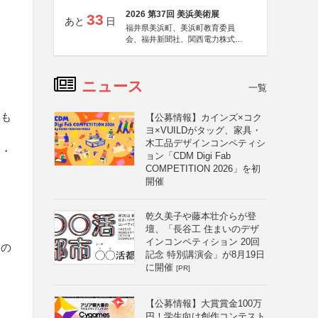
2026 第37回 美浜美術展
33
あと
日
福井県美浜町、美浜町教育委員
会、福井新聞社、関西電力株式会
社
ニュース
一覧
うも
【公募情報】カインズ×コク
ヨ×VUILDがタッグ、家具・
木工品デザインコンペティシ
ド・
ョン「CDM Digi Fab
COMPETITION 2026」を初
開催
乾久美子や藤本壮介らが登
壇、「長谷工 住まいのデザ
インコンペティション 20回
題の
記念 特別講演会」が8月19日
に開催
[PR]
【公募情報】大賞賞金100万
円！学生向け創作コンテスト