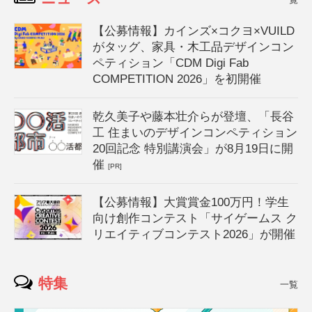
【公募情報】カインズ×コクヨ×VUILD
がタッグ、家具・木工品デザインコン
ペティション「CDM Digi Fab
COMPETITION 2026」を初開催
乾久美子や藤本壮介らが登壇、「長谷
工 住まいのデザインコンペティション
20回記念 特別講演会」が8月19日に開
催
[PR]
【公募情報】大賞賞金100万円！学生
向け創作コンテスト「サイゲームス ク
リエイティブコンテスト2026」が開催
特集
一覧