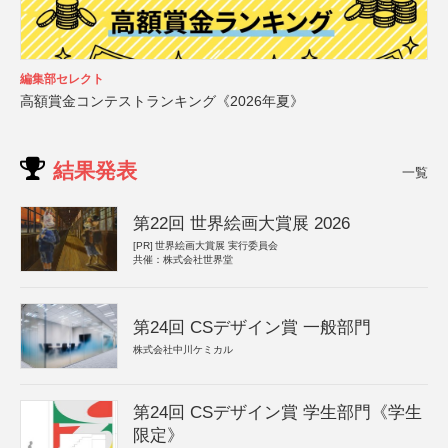
編集部セレクト
高額賞金コンテストランキング《2026年夏》
結果発表
一覧
第22回 世界絵画大賞展 2026
[PR]
世界絵画大賞展 実行委員会
共催：株式会社世界堂
第24回 CSデザイン賞 一般部門
株式会社中川ケミカル
第24回 CSデザイン賞 学生部門《学生
限定》