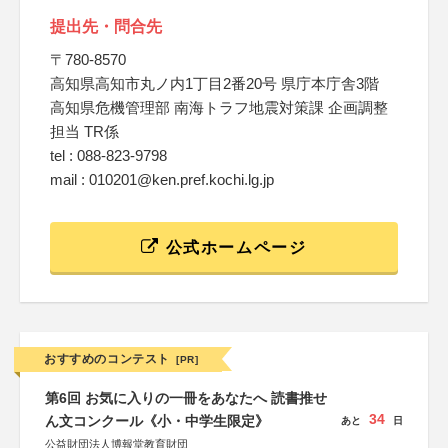
提出先・問合先
〒780-8570
高知県高知市丸ノ内1丁目2番20号 県庁本庁舎3階
高知県危機管理部 南海トラフ地震対策課 企画調整
担当 TR係
tel : 088-823-9798
mail : 010201@ken.pref.kochi.lg.jp
公式ホームページ
おすすめのコンテスト
[PR]
第6回 お気に入りの一冊をあなたへ 読書推せ
34
ん文コンクール《小・中学生限定》
あと
日
公益財団法人博報堂教育財団