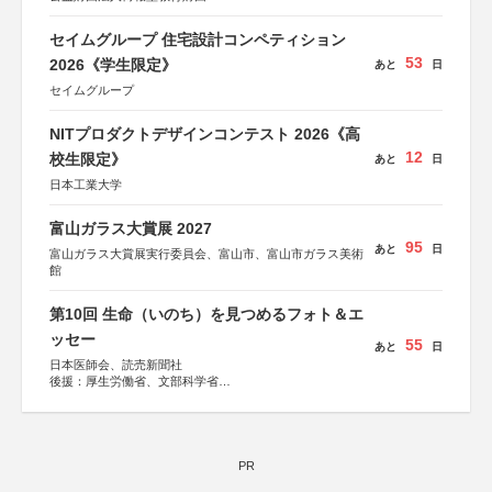
セイムグループ 住宅設計コンペティション
53
2026《学生限定》
あと
日
セイムグループ
NITプロダクトデザインコンテスト 2026《高
12
校生限定》
あと
日
日本工業大学
富山ガラス大賞展 2027
95
あと
日
富山ガラス大賞展実行委員会、富山市、富山市ガラス美術
館
第10回 生命（いのち）を見つめるフォト＆エ
ッセー
55
あと
日
日本医師会、読売新聞社
後援：厚生労働省、文部科学省
協賛：東京海上日動火災保険株式会社、東京海上日動あん
しん生命保険株式会社
PR