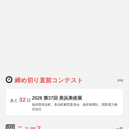
締め切り直前コンテスト
[PR]
2026 第37回 美浜美術展
32
あと
日
福井県美浜町、美浜町教育委員会、福井新聞社、関西電力株
式会社
ニュース
一覧