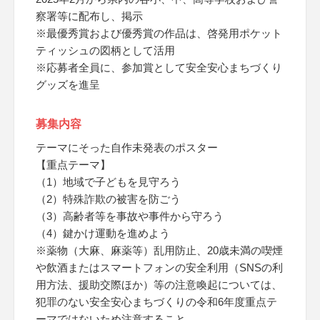
察署等に配布し、掲示
※最優秀賞および優秀賞の作品は、啓発用ポケット
ティッシュの図柄として活用
※応募者全員に、参加賞として安全安心まちづくり
グッズを進呈
募集内容
テーマにそった自作未発表のポスター
【重点テーマ】
（1）地域で子どもを見守ろう
（2）特殊詐欺の被害を防ごう
（3）高齢者等を事故や事件から守ろう
（4）鍵かけ運動を進めよう
※薬物（大麻、麻薬等）乱用防止、20歳未満の喫煙
や飲酒またはスマートフォンの安全利用（SNSの利
用方法、援助交際ほか）等の注意喚起については、
犯罪のない安全安心まちづくりの令和6年度重点テ
ーマではないため注意すること