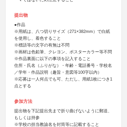
提出物
●作品
※用紙は、八つ切りサイズ（271×382mm）で白紙
を使用し、着色すること
※標語等の文字の有無は不問
※画材は色鉛筆、クレヨン、ポスターカラー等不問
※作品裏面に以下の事項を記入すること
住所・氏名（ふりがな）・年齢・電話番号・学校名
／学年・作品説明（趣旨・意図等100字以内）
※応募は一人何点でも可、ただし、用紙1枚につき1
点とする
参加方法
提出物を下記提出先まで折り曲げないように郵送、
もしくは持参
※学校の担当教諭名を封筒等に記載すること