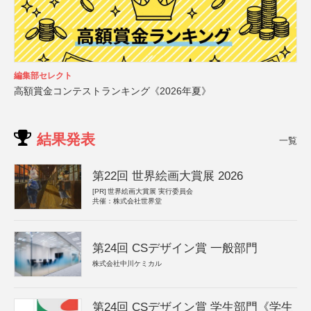
編集部セレクト
高額賞金コンテストランキング《2026年夏》
結果発表
一覧
第22回 世界絵画大賞展 2026
[PR]
世界絵画大賞展 実行委員会
共催：株式会社世界堂
第24回 CSデザイン賞 一般部門
株式会社中川ケミカル
第24回 CSデザイン賞 学生部門《学生