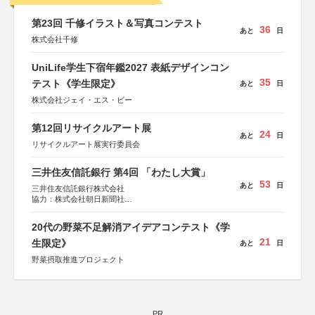
第23回 千修イラスト＆写真コンテスト
36
あと
日
株式会社千修
UniLife学生下宿年鑑2027 表紙デザインコン
35
テスト《学生限定》
あと
日
株式会社ジェイ・エス・ビー
第12回リサイクルアート展
24
あと
日
リサイクルアート展実行委員会
三井住友信託銀行 第4回 「わたし大賞」
53
あと
日
三井住友信託銀行株式会社
協力：株式会社朝日新聞社
後援：日本郵便株式会社
20代の野菜不足解消アイデアコンテスト《学
21
生限定》
あと
日
野菜摂取推進プロジェクト
PR