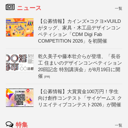
ニュース
一覧
【公募情報】カインズ×コクヨ×VUILD
がタッグ、家具・木工品デザインコン
ペティション「CDM Digi Fab
COMPETITION 2026」を初開催
乾久美子や藤本壮介らが登壇、「長谷
工 住まいのデザインコンペティション
20回記念 特別講演会」が8月19日に開
催
[PR]
【公募情報】大賞賞金100万円！学生
向け創作コンテスト「サイゲームス ク
リエイティブコンテスト2026」が開催
特集
一覧