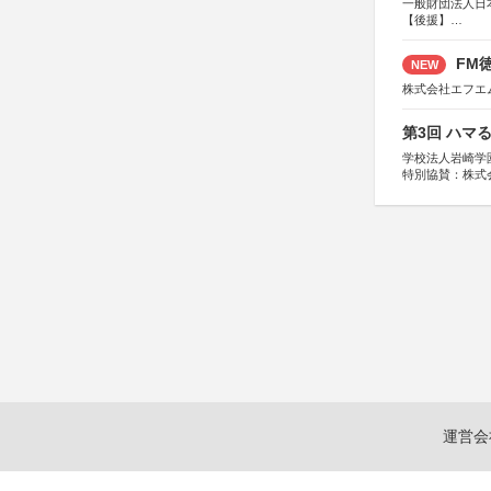
一般財団法人日
【後援】
総務省消防庁、
FM徳
NEW
株式会社エフエ
第3回 ハマ
学校法人岩崎学
特別協賛：株式
運営会