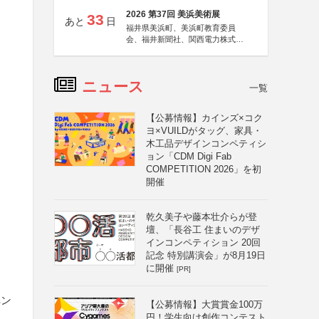
2026 第37回 美浜美術展
33
あと
日
福井県美浜町、美浜町教育委員
会、福井新聞社、関西電力株式会
社
ニュース
一覧
【公募情報】カインズ×コク
ヨ×VUILDがタッグ、家具・
木工品デザインコンペティシ
ョン「CDM Digi Fab
COMPETITION 2026」を初
開催
乾久美子や藤本壮介らが登
壇、「長谷工 住まいのデザ
インコンペティション 20回
記念 特別講演会」が8月19日
に開催
[PR]
ペン
【公募情報】大賞賞金100万
円！学生向け創作コンテスト