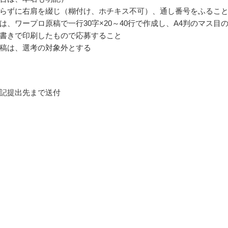
らずに右肩を綴じ（糊付け、ホチキス不可）、通し番号をふるこ
は、ワープロ原稿で一行30字×20～40行で作成し、A4判のマス目
書きで印刷したもので応募すること
稿は、選考の対象外とする
記提出先まで送付