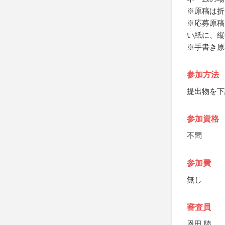
※原稿は折
※応募原稿
い紙に、縦
※手書き原
参加方法
提出物を下
参加資格
不問
参加費
無し
審査員
恩田 陸