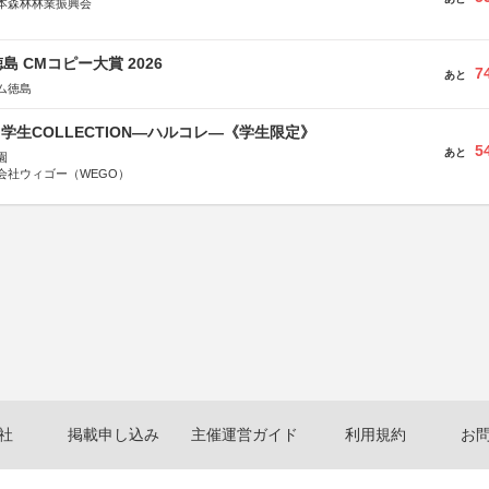
本森林林業振興会
文部科学省、林野庁、全国森林組合連合会、森林火災対策協会
島 CMコピー大賞 2026
7
あと
ム徳島
る学生COLLECTION―ハルコレ―《学生限定》
5
あと
園
会社ウィゴー（WEGO）
社
掲載申し込み
主催運営ガイド
利用規約
お