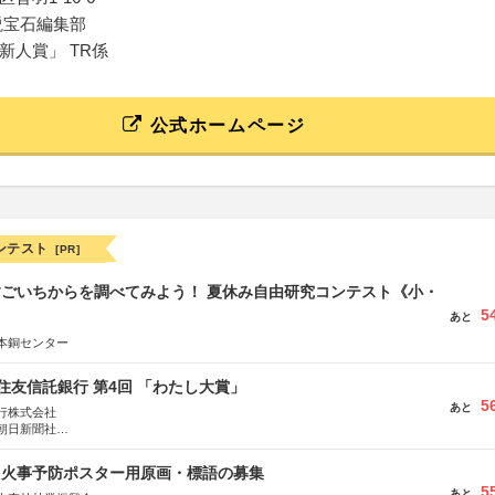
説宝石編集部
新人賞」 TR係
公式ホームページ
ンテスト
[PR]
すごいちからを調べてみよう！ 夏休み自由研究コンテスト《小・
5
》
あと
本銅センター
住友信託銀行 第4回 「わたし大賞」
5
あと
行株式会社
朝日新聞社
株式会社
山火事予防ポスター用原画・標語の募集
5
あと