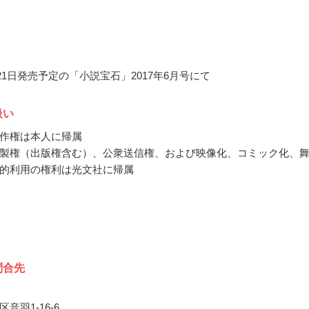
月21日発売予定の「小説宝石」2017年6月号にて
扱い
作権は本人に帰属
製権（出版権含む）、公衆送信権、および映像化、コミック化、
的利用の権利は光文社に帰属
問合先
音羽1-16-6