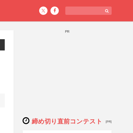
PR
締め切り直前コンテスト
[PR]