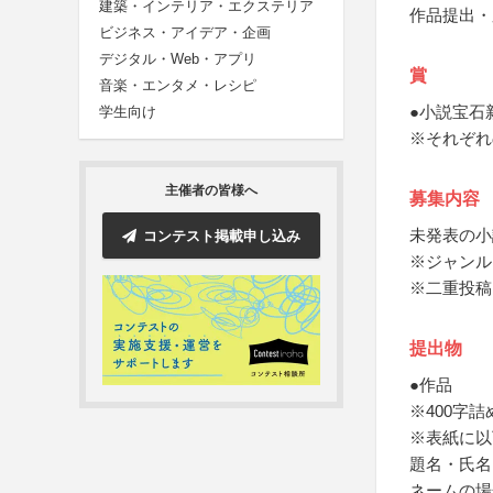
建築・インテリア・エクステリア
作品提出・
ビジネス・アイデア・企画
デジタル・Web・アプリ
賞
音楽・エンタメ・レシピ
●小説宝石
学生向け
※それぞれ
主催者の皆様へ
募集内容
未発表の小
コンテスト掲載申し込み
※ジャンル
※二重投稿
提出物
●作品
※400字
※表紙に以
題名・氏名
ネームの場