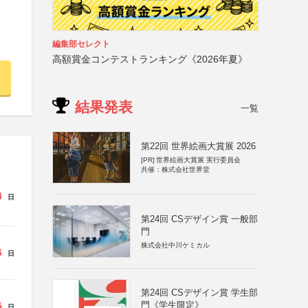
編集部セレクト
高額賞金コンテストランキング《2026年夏》
結果発表
一覧
第22回 世界絵画大賞展 2026
[PR]
世界絵画大賞展 実行委員会
共催：株式会社世界堂
4
日
第24回 CSデザイン賞 一般部
門
株式会社中川ケミカル
6
日
第24回 CSデザイン賞 学生部
門《学生限定》
5
日