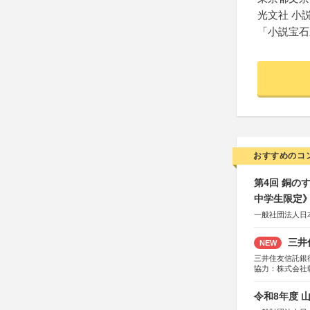
光文社 小
「小説宝石
おすすめのコ
第4回 銅の
中学生限定
一般社団法人日
三井
NEW
三井住友信託銀
協力：株式会社
後援：日本郵便
令和8年度 