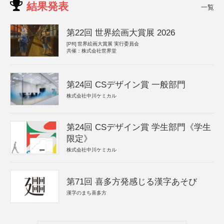
結果発表
一覧
第22回 世界絵画大賞展 2026
[PR]
世界絵画大賞展 実行委員会
共催：株式会社世界堂
第24回 CSデザイン賞 一般部門
株式会社中川ケミカル
第24回 CSデザイン賞 学生部門《学生
限定》
株式会社中川ケミカル
第71回 喜多方発感じる漢字あそび
漢字のまち喜多方