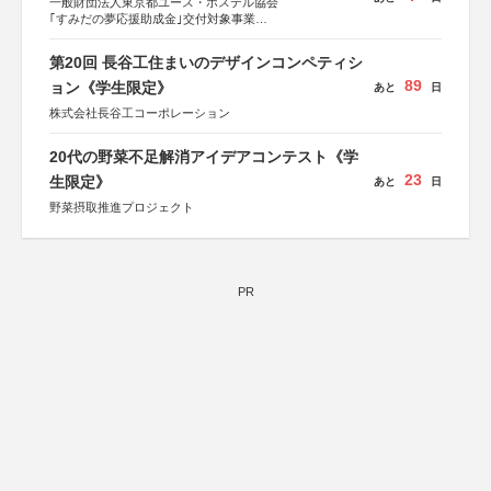
一般財団法人東京都ユース・ホステル協会
｢すみだの夢応援助成金｣交付対象事業
すみだ五彩の芸術祭 連携企画
第20回 長谷工住まいのデザインコンペティシ
89
ョン《学生限定》
あと
日
株式会社長谷工コーポレーション
20代の野菜不足解消アイデアコンテスト《学
23
生限定》
あと
日
野菜摂取推進プロジェクト
PR