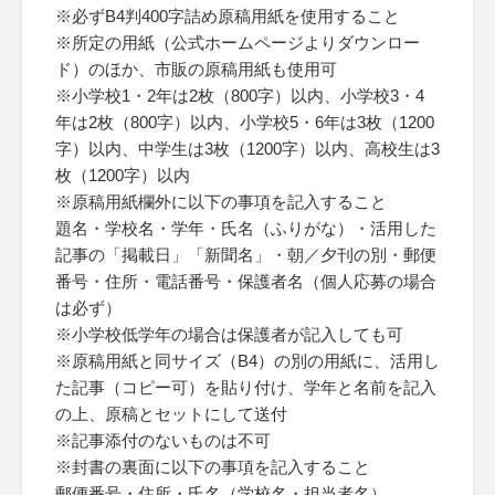
※必ずB4判400字詰め原稿用紙を使用すること
※所定の用紙（公式ホームページよりダウンロー
ド）のほか、市販の原稿用紙も使用可
※小学校1・2年は2枚（800字）以内、小学校3・4
年は2枚（800字）以内、小学校5・6年は3枚（1200
字）以内、中学生は3枚（1200字）以内、高校生は3
枚（1200字）以内
※原稿用紙欄外に以下の事項を記入すること
題名・学校名・学年・氏名（ふりがな）・活用した
記事の「掲載日」「新聞名」・朝／夕刊の別・郵便
番号・住所・電話番号・保護者名（個人応募の場合
は必ず）
※小学校低学年の場合は保護者が記入しても可
※原稿用紙と同サイズ（B4）の別の用紙に、活用し
た記事（コピー可）を貼り付け、学年と名前を記入
の上、原稿とセットにして送付
※記事添付のないものは不可
※封書の裏面に以下の事項を記入すること
郵便番号・住所・氏名（学校名・担当者名）