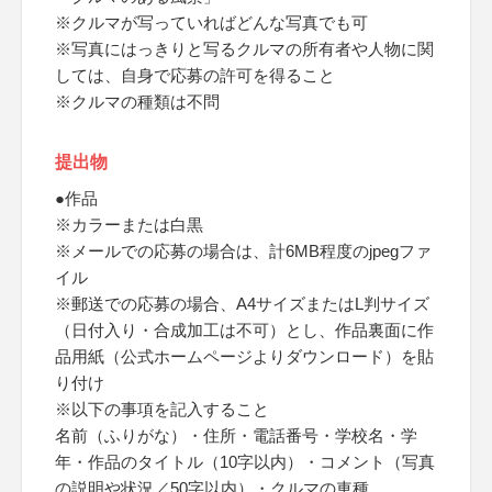
※クルマが写っていればどんな写真でも可
※写真にはっきりと写るクルマの所有者や人物に関
しては、自身で応募の許可を得ること
※クルマの種類は不問
提出物
●作品
※カラーまたは白黒
※メールでの応募の場合は、計6MB程度のjpegファ
イル
※郵送での応募の場合、A4サイズまたはL判サイズ
（日付入り・合成加工は不可）とし、作品裏面に作
品用紙（公式ホームページよりダウンロード）を貼
り付け
※以下の事項を記入すること
名前（ふりがな）・住所・電話番号・学校名・学
年・作品のタイトル（10字以内）・コメント（写真
の説明や状況／50字以内）・クルマの車種