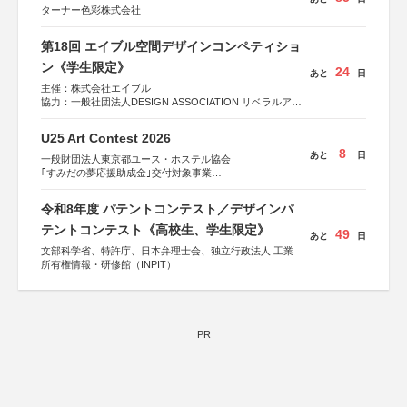
ターナー色彩株式会社
第18回 エイブル空間デザインコンペティショ
ン《学生限定》
24
あと
日
主催：株式会社エイブル
協力：一般社団法人DESIGN ASSOCIATION リベラルアー
ツ協会
運営：TOKYO COMPANY株式会社
U25 Art Contest 2026
8
あと
日
一般財団法人東京都ユース・ホステル協会
｢すみだの夢応援助成金｣交付対象事業
すみだ五彩の芸術祭 連携企画
令和8年度 パテントコンテスト／デザインパ
テントコンテスト《高校生、学生限定》
49
あと
日
文部科学省、特許庁、日本弁理士会、独立行政法人 工業
所有権情報・研修館（INPIT）
PR