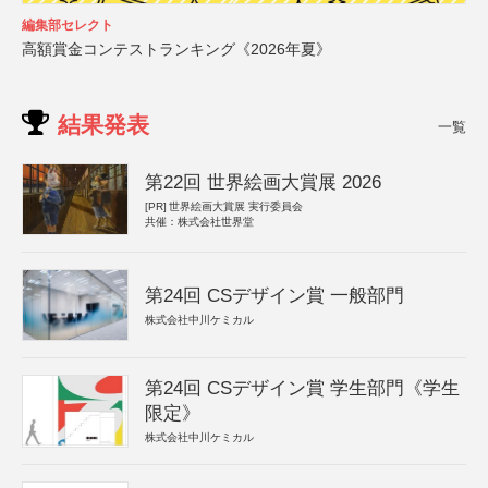
編集部セレクト
高額賞金コンテストランキング《2026年夏》
結果発表
一覧
第22回 世界絵画大賞展 2026
[PR]
世界絵画大賞展 実行委員会
共催：株式会社世界堂
第24回 CSデザイン賞 一般部門
株式会社中川ケミカル
第24回 CSデザイン賞 学生部門《学生
限定》
株式会社中川ケミカル