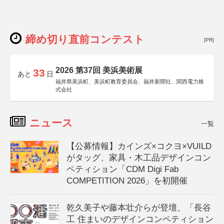
締め切り直前コンテスト
[PR]
2026 第37回 美浜美術展
33
あと
日
福井県美浜町、美浜町教育委員会、福井新聞社、関西電力株
式会社
ニュース
一覧
【公募情報】カインズ×コクヨ×VUILD
がタッグ、家具・木工品デザインコン
ペティション「CDM Digi Fab
COMPETITION 2026」を初開催
乾久美子や藤本壮介らが登壇、「長谷
工 住まいのデザインコンペティション