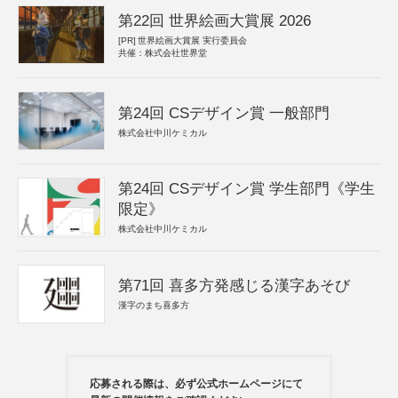
第22回 世界絵画大賞展 2026
[PR]
世界絵画大賞展 実行委員会
共催：株式会社世界堂
第24回 CSデザイン賞 一般部門
株式会社中川ケミカル
第24回 CSデザイン賞 学生部門《学生
限定》
株式会社中川ケミカル
第71回 喜多方発感じる漢字あそび
漢字のまち喜多方
応募される際は、必ず公式ホームページにて