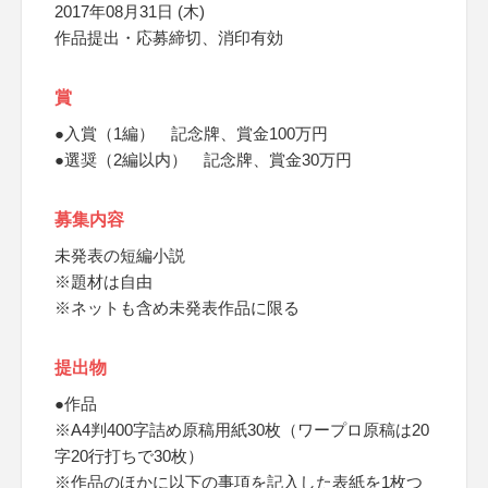
2017年08月31日 (木)
作品提出・応募締切、消印有効
賞
●入賞（1編） 記念牌、賞金100万円
●選奨（2編以内） 記念牌、賞金30万円
募集内容
未発表の短編小説
※題材は自由
※ネットも含め未発表作品に限る
提出物
●作品
※A4判400字詰め原稿用紙30枚（ワープロ原稿は20
字20行打ちで30枚）
※作品のほかに以下の事項を記入した表紙を1枚つ