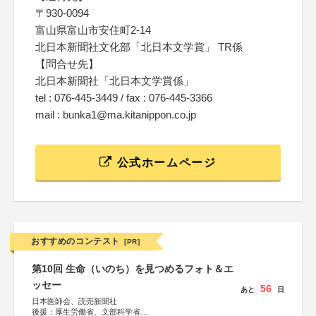
〒930-0094
富山県富山市安住町2-14
北日本新聞社文化部「北日本文学賞」 TR係
【問合せ先】
北日本新聞社「北日本文学賞係」
tel : 076-445-3449 / fax : 076-445-3366
mail : bunka1@ma.kitanippon.co.jp
公式ホームページ
おすすめのコンテスト
[PR]
第10回 生命（いのち）を見つめるフォト＆エ
ッセー
56
あと
日
日本医師会、読売新聞社
後援：厚生労働省、文部科学省