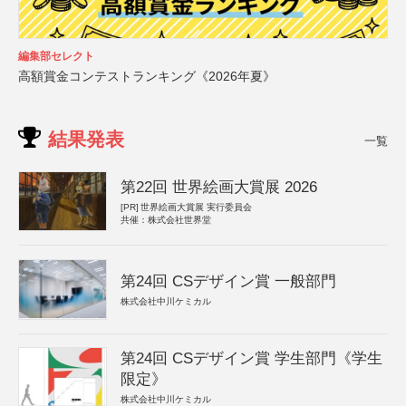
編集部セレクト
高額賞金コンテストランキング《2026年夏》
結果発表
一覧
第22回 世界絵画大賞展 2026
[PR]
世界絵画大賞展 実行委員会
共催：株式会社世界堂
第24回 CSデザイン賞 一般部門
株式会社中川ケミカル
第24回 CSデザイン賞 学生部門《学生
限定》
株式会社中川ケミカル