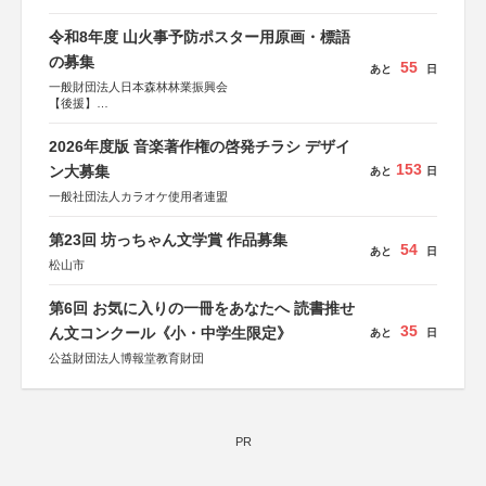
協賛：東京海上日動火災保険株式会社、東京海上日動あん
しん生命保険株式会社
令和8年度 山火事予防ポスター用原画・標語
の募集
55
あと
日
一般財団法人日本森林林業振興会
【後援】
総務省消防庁、文部科学省、林野庁、全国森林組合連合
会、森林火災対策協会
2026年度版 音楽著作権の啓発チラシ デザイ
153
ン大募集
あと
日
一般社団法人カラオケ使用者連盟
第23回 坊っちゃん文学賞 作品募集
54
あと
日
松山市
第6回 お気に入りの一冊をあなたへ 読書推せ
35
ん文コンクール《小・中学生限定》
あと
日
公益財団法人博報堂教育財団
PR