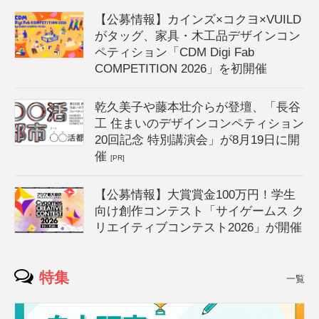
【公募情報】カインズ×コクヨ×VUILD
がタッグ、家具・木工品デザインコン
ペティション「CDM Digi Fab
COMPETITION 2026」を初開催
乾久美子や藤本壮介らが登壇、「長谷
工 住まいのデザインコンペティション
20回記念 特別講演会」が8月19日に開
催
[PR]
【公募情報】大賞賞金100万円！学生
向け創作コンテスト「サイゲームス ク
リエイティブコンテスト2026」が開催
特集
一覧