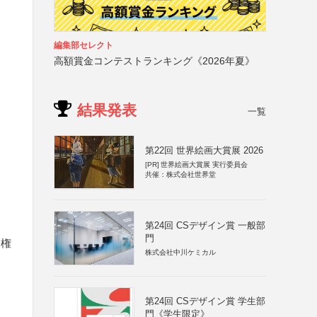
編集部セレクト
高額賞金コンテストランキング《2026年夏》
結果発表
一覧
第22回 世界絵画大賞展 2026
[PR]
世界絵画大賞展 実行委員会
共催：株式会社世界堂
第24回 CSデザイン賞 一般部
門
る権
株式会社中川ケミカル
第24回 CSデザイン賞 学生部
門《学生限定》