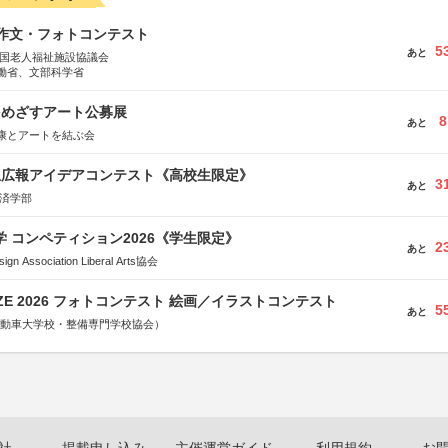
護作文・フォトコンテスト
5
あと
全国老人福祉施設協議会
働省、文部科学省
をめざすアート公募展
8
あと
康とアートを結ぶ会
生広報アイデアコンテスト《高校生限定》
3
あと
経済学部
大学 コンペティション2026《学生限定》
2
あと
Association Liberal Arts協会
RIZE 2026 フォトコンテスト 絵画／イラストコンテスト
5
あと
国自動車大学校・整備専門学校協会）