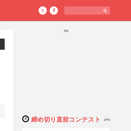
PR
締め切り直前コンテスト
[PR]