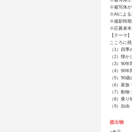
※被写体が
※AIによ
※撮影時期
※応募者本
【テーマ】
こころに残
（1）四季
（2）懐か
（3）90
（4）90
（5）90
（6）家族
（7）動物
（8）乗り
（9）自由
提出物
●作品