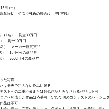
15日 (土)
応募締切、必着※郵送の場合は、消印有効
リ（1名） 賞金30万円
名） 賞金10万円
7名） メーカー協賛賞品
0名） 1万円分の商品券
名） 3000円分の商品券
った写真
たは発表予定のない作品に限る
テストへの二重応募または類似作品とみなされる作品は不可
ブログへ発表した作品は応募可（SNSで他のコンテストのハッシュ
作品は不可）
人物の場合、応募に際しては、必ず本人（被写体）の承諾を得る