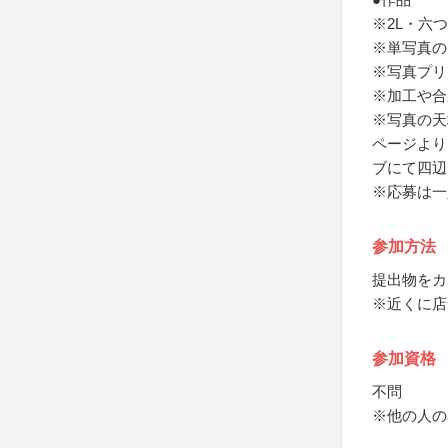
※2L・六
※単写真の
※写真プリ
※加工や合
※写真の天
ページより
ブにて四辺
※応募は一
参加方法
提出物をカ
※近くに店
参加資格
不問
※他の人の