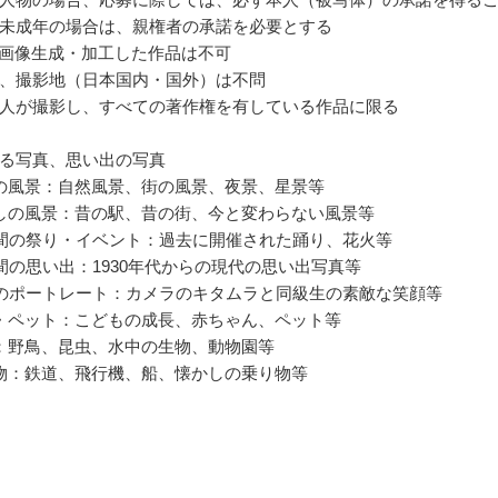
未成年の場合は、親権者の承諾を必要とする
る画像生成・加工した作品は不可
、撮影地（日本国内・国外）は不問
人が撮影し、すべての著作権を有している作品に限る
る写真、思い出の写真
の風景：自然風景、街の風景、夜景、星景等
しの風景：昔の駅、昔の街、今と変わらない風景等
年間の祭り・イベント：過去に開催された踊り、花火等
年間の思い出：1930年代からの現代の思い出写真等
歳のポートレート：カメラのキタムラと同級生の素敵な笑顔等
・ペット：こどもの成長、赤ちゃん、ペット等
：野鳥、昆虫、水中の生物、動物園等
物：鉄道、飛行機、船、懐かしの乗り物等