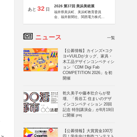
2026 第37回 美浜美術展
32
あと
日
福井県美浜町、美浜町教育委員
会、福井新聞社、関西電力株式会
社
ニュース
一覧
【公募情報】カインズ×コク
ヨ×VUILDがタッグ、家具・
木工品デザインコンペティシ
ョン「CDM Digi Fab
COMPETITION 2026」を初
開催
乾久美子や藤本壮介らが登
壇、「長谷工 住まいのデザ
インコンペティション 20回
記念 特別講演会」が8月19日
に開催
[PR]
タ
【公募情報】大賞賞金100万
円！学生向け創作コンテスト
こと