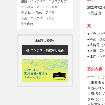
建築・インテリア・エクステリア
ビジネス・アイデア・企画
2025年02月
デジタル・Web・アプリ
作品提出・
音楽・エンタメ・レシピ
学生向け
賞
●グランプ
●特選（3
主催者の皆様へ
●準特選（
コンテスト掲載申し込み
●入選（2
●佳作（50
募集内容
テーマにそ
※未発表ま
※他のコン
※SNSや
グをつけた
※被写体が