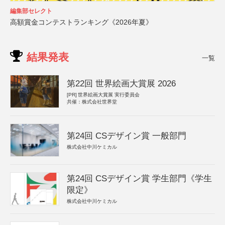
編集部セレクト
高額賞金コンテストランキング《2026年夏》
結果発表
一覧
第22回 世界絵画大賞展 2026
[PR]
世界絵画大賞展 実行委員会
共催：株式会社世界堂
第24回 CSデザイン賞 一般部門
株式会社中川ケミカル
第24回 CSデザイン賞 学生部門《学生
限定》
株式会社中川ケミカル