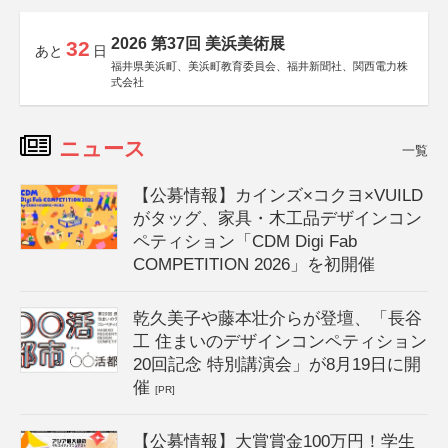
2026 第37回 美浜美術展
32
あと
日
福井県美浜町、美浜町教育委員会、福井新聞社、関西電力株
式会社
ニュース
一覧
【公募情報】カインズ×コクヨ×VUILD
がタッグ、家具・木工品デザインコン
ペティション「CDM Digi Fab
COMPETITION 2026」を初開催
乾久美子や藤本壮介らが登壇、「長谷
工 住まいのデザインコンペティション
20回記念 特別講演会」が8月19日に開
催
[PR]
【公募情報】大賞賞金100万円！学生