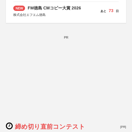
協力：一般財団法人内田康夫財団
協賛：株式会社実業之日本社
FM徳島 CMコピー大賞 2026
NEW
73
あと
日
株式会社エフエム徳島
PR
締め切り直前コンテスト
[PR]