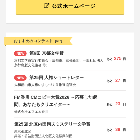
公式ホームページ
おすすめのコンテスト
[PR]
第6回 京都文学賞
NEW
275
あと
日
京都文学賞実行委員会（京都市、京都新聞、一般社団法人
京都出版文化協会 等）
協力：京都府書店商業組合、朝日新聞出版、
KADOKAWA、河出書房新社、幻冬舎、講談社、光文社、
第25回 人権ショートレター
NEW
集英社、小学館、祥伝社、新潮社、淡交社、ちいさいミシ
27
あと
日
マ社、徳間書店、早川書房、PHP研究所、双葉社、文藝春
大和郡山市人権のまちづくり推進協議会
秋、ポプラ社、毎日新聞出版
FM香川 CMコピー大賞2026 ～応募した瞬
23
間、あなたもクリエイター～
あと
日
株式会社エフエム香川
第25回 北区内田康夫ミステリー文学賞
38
あと
日
東京都北区
共催：公益財団法人北区文化振興財団