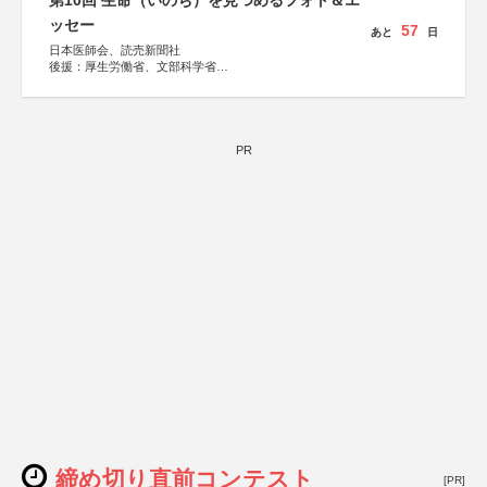
第10回 生命（いのち）を見つめるフォト＆エ
ッセー
57
あと
日
日本医師会、読売新聞社
後援：厚生労働省、文部科学省
協賛：東京海上日動火災保険株式会社、東京海上日動あん
しん生命保険株式会社
PR
締め切り直前コンテスト
[PR]