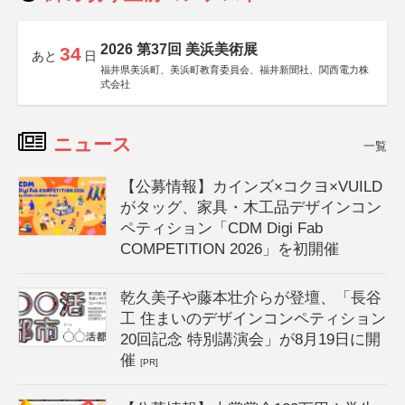
2026 第37回 美浜美術展
34
あと
日
福井県美浜町、美浜町教育委員会、福井新聞社、関西電力株
式会社
ニュース
一覧
【公募情報】カインズ×コクヨ×VUILD
がタッグ、家具・木工品デザインコン
ペティション「CDM Digi Fab
COMPETITION 2026」を初開催
乾久美子や藤本壮介らが登壇、「長谷
工 住まいのデザインコンペティション
20回記念 特別講演会」が8月19日に開
催
[PR]