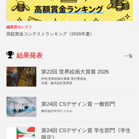
編集部セレクト
高額賞金コンテストランキング《2026年夏》
結果発表
一覧
第22回 世界絵画大賞展 2026
[PR]
世界絵画大賞展 実行委員会
共催：株式会社世界堂
第24回 CSデザイン賞 一般部門
株式会社中川ケミカル
第24回 CSデザイン賞 学生部門《学生
限定》