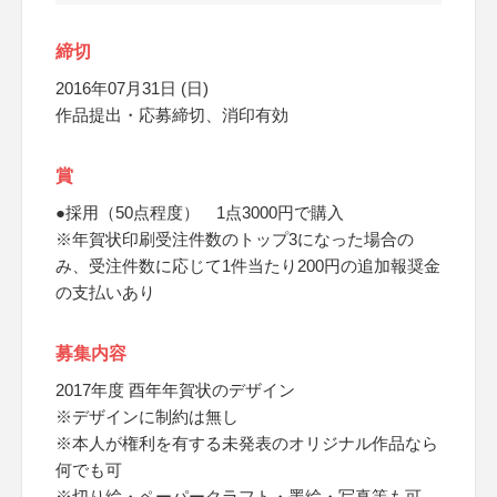
締切
2016年07月31日 (日)
作品提出・応募締切、消印有効
賞
●採用（50点程度） 1点3000円で購入
※年賀状印刷受注件数のトップ3になった場合の
み、受注件数に応じて1件当たり200円の追加報奨金
の支払いあり
募集内容
2017年度 酉年年賀状のデザイン
※デザインに制約は無し
※本人が権利を有する未発表のオリジナル作品なら
何でも可
※切り絵・ペーパークラフト・墨絵・写真等も可