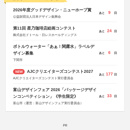
2026年度グッドデザイン・ニューホープ賞
9
あと
日
公益財団法人日本デザイン振興会
第11回 星乃珈琲店絵画コンテスト
24
あと
日
株式会社ドトール・日レスホールディングス
ボトルウォーター「あぁ！関露水」ラベルデ
6
ザイン募集
あと
日
下関市
AJCクリエイターズコンテスト2027
NEW
177
あと
日
AJCクリエイターズコンテスト実行委員会
富山デザインフェア 2026「パッケージデザイ
33
ンコンペティション」《学生限定》
あと
日
富山市（運営：富山デザインフェア実行委員会）
PR