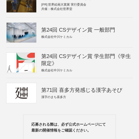
[PR]
世界絵画大賞展 実行委員会
共催：株式会社世界堂
第24回 CSデザイン賞 一般部門
株式会社中川ケミカル
第24回 CSデザイン賞 学生部門《学生
限定》
株式会社中川ケミカル
第71回 喜多方発感じる漢字あそび
漢字のまち喜多方
応募される際は、必ず公式ホームページにて
最新の開催情報をご確認ください。