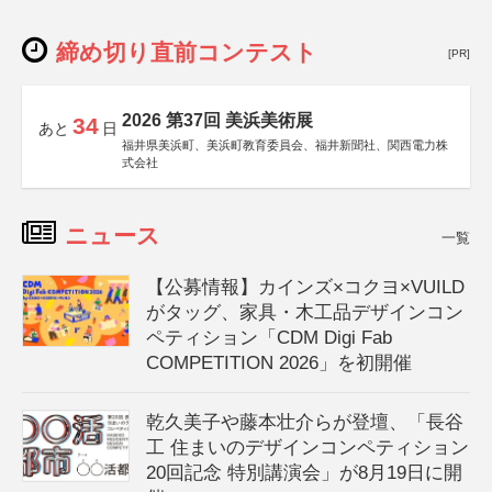
締め切り直前コンテスト
[PR]
2026 第37回 美浜美術展
34
あと
日
福井県美浜町、美浜町教育委員会、福井新聞社、関西電力株
式会社
ニュース
一覧
【公募情報】カインズ×コクヨ×VUILD
がタッグ、家具・木工品デザインコン
ペティション「CDM Digi Fab
COMPETITION 2026」を初開催
乾久美子や藤本壮介らが登壇、「長谷
工 住まいのデザインコンペティション
20回記念 特別講演会」が8月19日に開