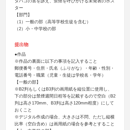
タバコの害を訴え、禁煙を呼びかける未発表のポス
ター
【部門】
（1）一般の部（高等学校生徒を含む）
（2）小・中学校の部
提出物
●作品
※作品の裏面に以下の事項を記入すること
郵便番号・住所・氏名（ふりがな）・年齢・性別・
電話番号・職業（児童・生徒は学校名・学年）
【一般の部】
※B2判もしくはB3判の画用紙を縦位置に使用し、
下の部分は禁煙週間日程等を記載するので空白（B2
判は高さ170mm、B3判は高さ120mm程度）にして
おくこと
※デジタル作成の場合、大きさは不問、ただし縦横
比率（空白含め）は画用紙の場合を参考とすること