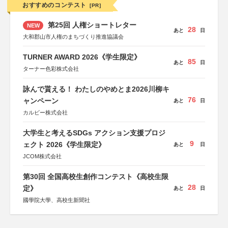
おすすめのコンテスト
[PR]
第25回 人権ショートレター
NEW
28
あと
日
大和郡山市人権のまちづくり推進協議会
TURNER AWARD 2026《学生限定》
85
あと
日
ターナー色彩株式会社
詠んで貰える！ わたしのやめとま2026川柳キ
76
ャンペーン
あと
日
カルビー株式会社
大学生と考えるSDGs アクション支援プロジ
9
ェクト 2026《学生限定》
あと
日
JCOM株式会社
第30回 全国高校生創作コンテスト《高校生限
28
定》
あと
日
國學院大學、高校生新聞社