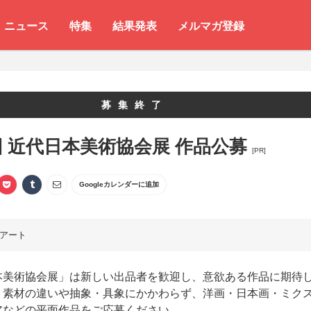
ニュース
特集
結果発表
メルマガ登録
募集終了
回 近代日本美術協会展 作品公募
[PR]
Googleカレンダーに追加
アート
本美術協会展」は新しい出品者を歓迎し、意欲ある作品に期待
。素材の違いや抽象・具象にかかわらず、洋画・日本画・ミク
アなどの平面作品をご応募ください。