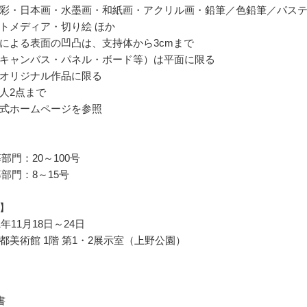
彩・日本画・水墨画・和紙画・アクリル画・鉛筆／色鉛筆／パス
トメディア・切り絵 ほか
による表面の凹凸は、支持体から3cmまで
キャンバス・パネル・ボード等）は平面に限る
オリジナル作品に限る
人2点まで
式ホームページを参照
募部門：20～100号
募部門：8～15号
】
1年11月18日～24日
都美術館 1階 第1・2展示室（上野公園）
書