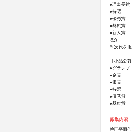
●理事長賞
●特選
●優秀賞
●奨励賞
●新人賞
ほか
※次代を担
【小品公募
●グランプ
●金賞
●銀賞
●特選
●優秀賞
●奨励賞
募集内容
絵画平面作