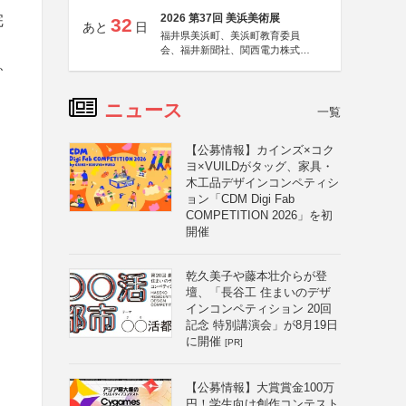
2026 第37回 美浜美術展
完
32
あと
日
福井県美浜町、美浜町教育委員
会、福井新聞社、関西電力株式会
、
社
ニュース
一覧
【公募情報】カインズ×コク
ヨ×VUILDがタッグ、家具・
木工品デザインコンペティシ
ョン「CDM Digi Fab
COMPETITION 2026」を初
開催
乾久美子や藤本壮介らが登
壇、「長谷工 住まいのデザ
インコンペティション 20回
記念 特別講演会」が8月19日
に開催
[PR]
【公募情報】大賞賞金100万
円！学生向け創作コンテスト