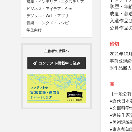
建築・インテリア・エクステリア
学歴・年
ビジネス・アイデア・企画
成度・創
デジタル・Web・アプリ
入選作品は
音楽・エンタメ・レシピ
公募作品
学生向け
締切
主催者の皆様へ
2021年10月
事前登録締
コンテスト掲載申し込み
※作品搬入
賞
【一般公募
●近代日本
●文部科学
●選抜作家
●美術評論
●東京都知