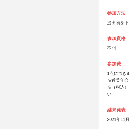
参加方法
提出物を下
参加資格
不問
参加費
1点につき8
※近美年会
※（税込）
い
結果発表
2021年