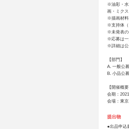
※油彩・水
画・ミクス
※描画材料
※支持体（
※未発表の
※応募は一
※詳細は公
【部門】
A. 一般公
B. 小品公
【開催概要
会期：202
会場：東京
提出物
●出品申込