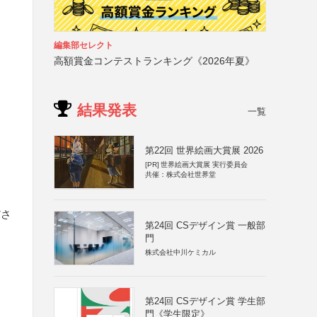
編集部セレクト
高額賞金コンテストランキング《2026年夏》
結果発表
一覧
第22回 世界絵画大賞展 2026
[PR]
世界絵画大賞展 実行委員会
共催：株式会社世界堂
ださ
第24回 CSデザイン賞 一般部
門
株式会社中川ケミカル
第24回 CSデザイン賞 学生部
門《学生限定》