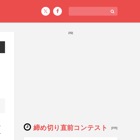
PR
し
締め切り直前コンテスト
[PR]
ス