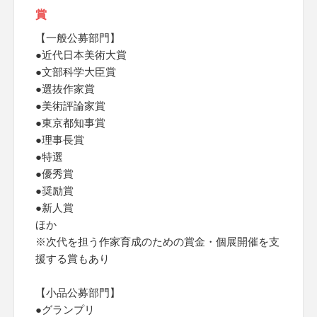
賞
【一般公募部門】
●近代日本美術大賞
●文部科学大臣賞
●選抜作家賞
●美術評論家賞
●東京都知事賞
●理事長賞
●特選
●優秀賞
●奨励賞
●新人賞
ほか
※次代を担う作家育成のための賞金・個展開催を支
援する賞もあり
【小品公募部門】
●グランプリ