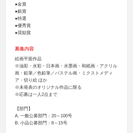
●金賞
●銀賞
●特選
●優秀賞
●奨励賞
募集内容
絵画平面作品
※油彩・水彩・日本画・水墨画・和紙画・アクリル
画・鉛筆／色鉛筆／パステル画・ミクストメディ
ア・切り絵 ほか
※未発表のオリジナル作品に限る
※応募は一人2点まで
【部門】
A. 一般公募部門：20～100号
B. 小品公募部門：8～15号