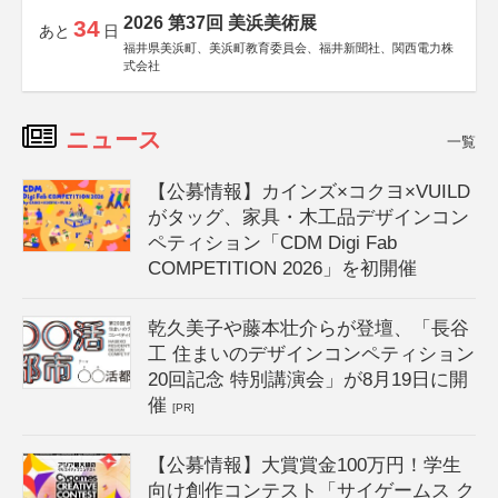
2026 第37回 美浜美術展
34
あと
日
福井県美浜町、美浜町教育委員会、福井新聞社、関西電力株
式会社
ニュース
一覧
【公募情報】カインズ×コクヨ×VUILD
がタッグ、家具・木工品デザインコン
ペティション「CDM Digi Fab
COMPETITION 2026」を初開催
乾久美子や藤本壮介らが登壇、「長谷
工 住まいのデザインコンペティション
20回記念 特別講演会」が8月19日に開
催
[PR]
【公募情報】大賞賞金100万円！学生
向け創作コンテスト「サイゲームス ク