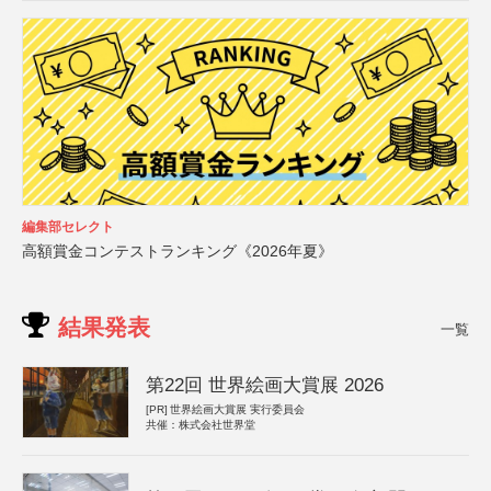
編集部セレクト
高額賞金コンテストランキング《2026年夏》
結果発表
一覧
第22回 世界絵画大賞展 2026
[PR]
世界絵画大賞展 実行委員会
共催：株式会社世界堂