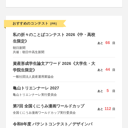
おすすめのコンテスト
[PR]
私の折々のことばコンテスト 2026《中・高校
生限定》
66
あと
日
朝日新聞
共催：朝日中高生新聞
資産形成学生論文アワード 2026《大学生・大
44
学院生限定》
あと
日
一般社団法人資産運用業協会
亀山トリエンナーレ 2027
5
あと
日
亀山トリエンナーレ実行委員会
第7回 全国くにうみ漫画ワールドカップ
112
あと
日
全国くにうみ漫画ワールドカップ実行委員会
令和8年度 パテントコンテスト／デザインパ