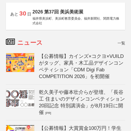
2026 第37回 美浜美術展
30
あと
日
福井県美浜町、美浜町教育委員会、福井新聞社、関西電力株
式会社
ニュース
一覧
【公募情報】カインズ×コクヨ×VUILD
がタッグ、家具・木工品デザインコン
ペティション「CDM Digi Fab
COMPETITION 2026」を初開催
乾久美子や藤本壮介らが登壇、「長谷
工 住まいのデザインコンペティション
20回記念 特別講演会」が8月19日に開
催
[PR]
【公募情報】大賞賞金100万円！学生