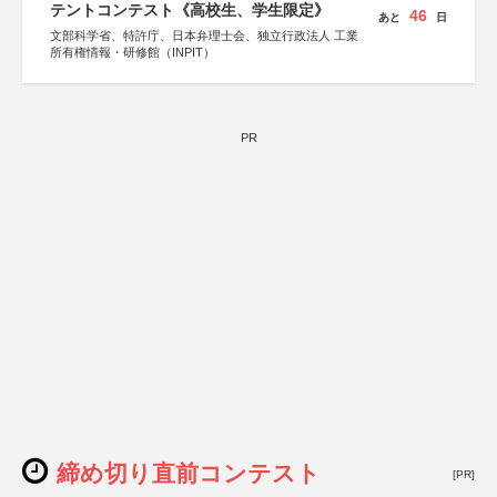
テントコンテスト《高校生、学生限定》
46
あと
日
文部科学省、特許庁、日本弁理士会、独立行政法人 工業
所有権情報・研修館（INPIT）
PR
締め切り直前コンテスト
[PR]