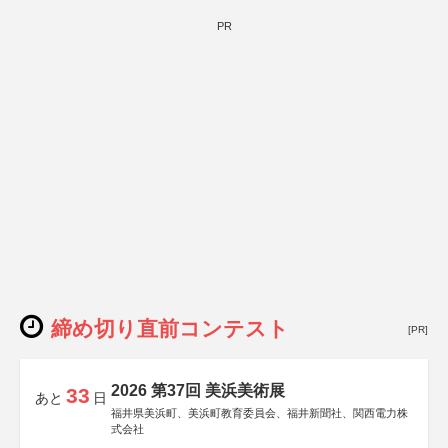
PR
締め切り直前コンテスト
[PR]
2026 第37回 美浜美術展
33
あと
日
福井県美浜町、美浜町教育委員会、福井新聞社、関西電力株
式会社