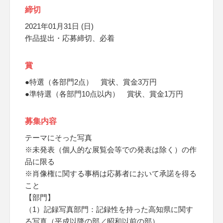
締切
2021年01月31日 (日)
作品提出・応募締切、必着
賞
●特選（各部門2点） 賞状、賞金3万円
●準特選（各部門10点以内） 賞状、賞金1万円
募集内容
テーマにそった写真
※未発表（個人的な展覧会等での発表は除く）の作
品に限る
※肖像権に関する事柄は応募者において承諾を得る
こと
【部門】
（1）記録写真部門：記録性を持った高知県に関す
る写真（平成以降の部／昭和以前の部）