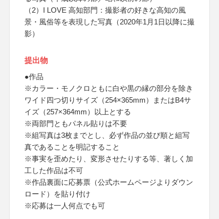
（2）I LOVE 高知部門：撮影者の好きな高知の風
景・風俗等を表現した写真（2020年1月1日以降に撮
影）
提出物
●作品
※カラー・モノクロともに白や黒の縁の部分を除き
ワイド四つ切りサイズ（254×365mm）またはB4サ
イズ（257×364mm）以上とする
※両部門ともパネル貼りは不要
※組写真は3枚までとし、必ず作品の並び順と組写
真であることを明記すること
※事実を歪めたり、変形させたりする等、著しく加
工した作品は不可
※作品裏面に応募票（公式ホームページよりダウン
ロード）を貼り付け
※応募は一人何点でも可