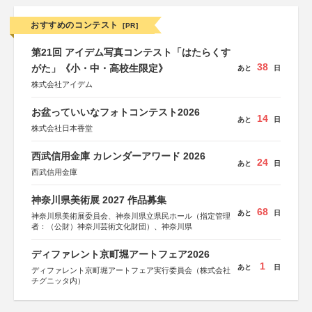
おすすめのコンテスト
[PR]
第21回 アイデム写真コンテスト「はたらくす
38
がた」《小・中・高校生限定》
あと
日
株式会社アイデム
お盆っていいなフォトコンテスト2026
14
あと
日
株式会社日本香堂
西武信用金庫 カレンダーアワード 2026
24
あと
日
西武信用金庫
神奈川県美術展 2027 作品募集
68
あと
日
神奈川県美術展委員会、神奈川県立県民ホール（指定管理
者：（公財）神奈川芸術文化財団）、神奈川県
ディファレント京町堀アートフェア2026
1
あと
日
ディファレント京町堀アートフェア実行委員会（株式会社
チグニッタ内）