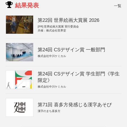
結果発表
一覧
第22回 世界絵画大賞展 2026
[PR]
世界絵画大賞展 実行委員会
共催：株式会社世界堂
第24回 CSデザイン賞 一般部門
株式会社中川ケミカル
第24回 CSデザイン賞 学生部門《学生
限定》
株式会社中川ケミカル
第71回 喜多方発感じる漢字あそび
漢字のまち喜多方