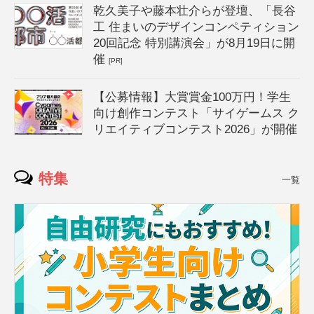
乾久美子や藤本壮介らが登壇、「長谷
工 住まいのデザインコンペティション
20回記念 特別講演会」が8月19日に開
催
[PR]
【公募情報】大賞賞金100万円！学生
向け創作コンテスト「サイゲームス ク
リエイティブコンテスト2026」が開催
特集
一覧