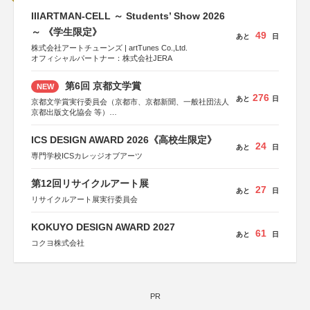
IIIARTMAN-CELL ～ Students’ Show 2026
～ 《学生限定》
49
あと
日
株式会社アートチューンズ | artTunes Co.,Ltd.
オフィシャルパートナー：株式会社JERA
第6回 京都文学賞
NEW
276
あと
日
京都文学賞実行委員会（京都市、京都新聞、一般社団法人
京都出版文化協会 等）
協力：京都府書店商業組合、朝日新聞出版、
KADOKAWA、河出書房新社、幻冬舎、講談社、光文社、
ICS DESIGN AWARD 2026《高校生限定》
集英社、小学館、祥伝社、新潮社、淡交社、ちいさいミシ
24
あと
日
マ社、徳間書店、早川書房、PHP研究所、双葉社、文藝春
専門学校ICSカレッジオブアーツ
秋、ポプラ社、毎日新聞出版
第12回リサイクルアート展
27
あと
日
リサイクルアート展実行委員会
KOKUYO DESIGN AWARD 2027
61
あと
日
コクヨ株式会社
PR