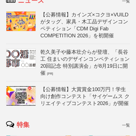
ニュース
一覧
【公募情報】カインズ×コクヨ×VUILD
がタッグ、家具・木工品デザインコン
ペティション「CDM Digi Fab
COMPETITION 2026」を初開催
乾久美子や藤本壮介らが登壇、「長谷
工 住まいのデザインコンペティション
20回記念 特別講演会」が8月19日に開
催
[PR]
【公募情報】大賞賞金100万円！学生
向け創作コンテスト「サイゲームス ク
リエイティブコンテスト2026」が開催
特集
一覧