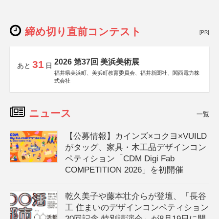
締め切り直前コンテスト
[PR]
2026 第37回 美浜美術展
31
あと
日
福井県美浜町、美浜町教育委員会、福井新聞社、関西電力株
式会社
ニュース
一覧
【公募情報】カインズ×コクヨ×VUILD
がタッグ、家具・木工品デザインコン
ペティション「CDM Digi Fab
COMPETITION 2026」を初開催
乾久美子や藤本壮介らが登壇、「長谷
工 住まいのデザインコンペティション
20回記念 特別講演会」が8月19日に開