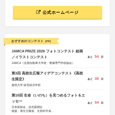
公式ホームページ
おすすめのコンテスト
[PR]
JAMCA PRIZE 2026 フォトコンテスト 絵画
54
／イラストコンテスト
あと
日
JAMCA（全国自動車大学校・整備専門学校協会）
第3回 高校生広報アイデアコンテスト《高校
30
生限定》
あと
日
嘉悦大学 経営経済学部
第10回 生命（いのち）を見つめるフォト＆エ
ッセー
54
あと
日
日本医師会、読売新聞社
後援：厚生労働省、文部科学省
協賛：東京海上日動火災保険株式会社、東京海上日動あん