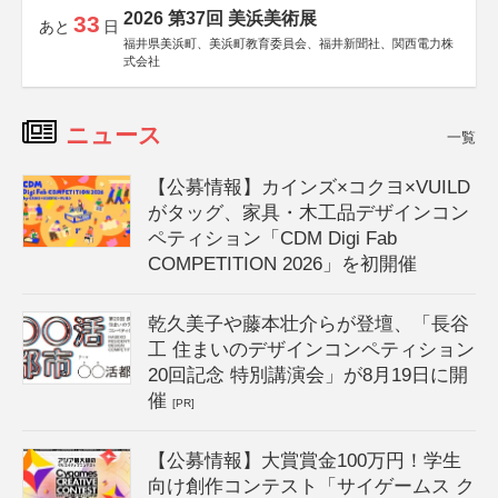
2026 第37回 美浜美術展
33
あと
日
福井県美浜町、美浜町教育委員会、福井新聞社、関西電力株
式会社
ニュース
一覧
【公募情報】カインズ×コクヨ×VUILD
がタッグ、家具・木工品デザインコン
ペティション「CDM Digi Fab
COMPETITION 2026」を初開催
乾久美子や藤本壮介らが登壇、「長谷
工 住まいのデザインコンペティション
20回記念 特別講演会」が8月19日に開
催
[PR]
【公募情報】大賞賞金100万円！学生
向け創作コンテスト「サイゲームス ク