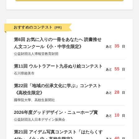
おすすめのコンテスト
[PR]
第6回 お気に入りの一冊をあなたへ 読書推せ
35
ん文コンクール《小・中学生限定》
あと
日
公益財団法人博報堂教育財団
第11回 ウルトラアート九谷ぬり絵コンテスト
55
あと
日
石川県能美市
第22回「地域の伝承文化に学ぶ」コンテスト
28
《高校生限定》
あと
日
國學院大學、高校生新聞社
2026年度グッドデザイン・ニューホープ賞
10
あと
日
公益財団法人日本デザイン振興会
第21回 アイデム写真コンテスト「はたらくす
40
あと
日