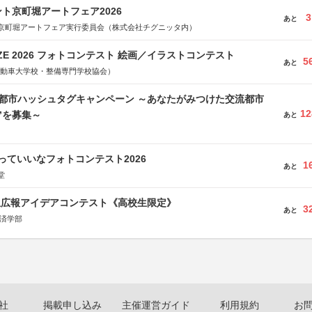
ト京町堀アートフェア2026
3
あと
京町堀アートフェア実行委員会（株式会社チグニッタ内）
RIZE 2026 フォトコンテスト 絵画／イラストコンテスト
5
あと
国自動車大学校・整備専門学校協会）
流都市ハッシュタグキャンペーン ～あなたがみつけた交流都市
12
”を募集～
あと
っていいなフォトコンテスト2026
1
あと
堂
生広報アイデアコンテスト《高校生限定》
3
あと
経済学部
社
掲載申し込み
主催運営ガイド
利用規約
お