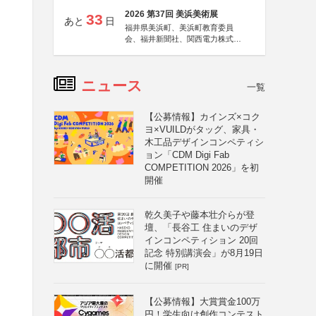
2026 第37回 美浜美術展
33
あと
日
福井県美浜町、美浜町教育委員
会、福井新聞社、関西電力株式会
社
ニュース
一覧
【公募情報】カインズ×コク
ヨ×VUILDがタッグ、家具・
木工品デザインコンペティシ
ョン「CDM Digi Fab
COMPETITION 2026」を初
開催
乾久美子や藤本壮介らが登
壇、「長谷工 住まいのデザ
インコンペティション 20回
記念 特別講演会」が8月19日
に開催
[PR]
【公募情報】大賞賞金100万
円！学生向け創作コンテスト