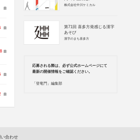
株式会社中川ケミカル
日
第71回 喜多方発感じる漢字
6
日
あそび
漢字のまち喜多方
8
日
応募される際は、必ず公式ホームページにて
最新の開催情報をご確認ください。
6
日
「登竜門」編集部
2
日
問い合わせ