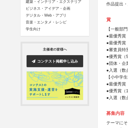
建築・インテリア・エクステリア
作品提出・
ビジネス・アイデア・企画
デジタル・Web・アプリ
賞
音楽・エンタメ・レシピ
【一般部門
学生向け
●最優秀賞
●最優秀賞
●審査員特
主催者の皆様へ
●優秀賞（
コンテスト掲載申し込み
●団体・企
●入選（数
【小中学生
●最優秀賞
●優秀賞（
●入選（数
募集内容
テーマにそ