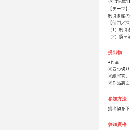
※2016年
【テーマ】
帆引き船の
【部門／撮
（1）帆引
（2）霞ヶ
提出物
●作品
※四つ切り
※組写真、
※作品裏面
参加方法
提出物を下
参加資格