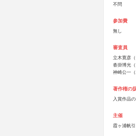
不問
参加費
無し
審査員
立木寛彦（
沓掛博光（
神崎公一（
著作権の
入賞作品の
主催
霞ヶ浦帆引