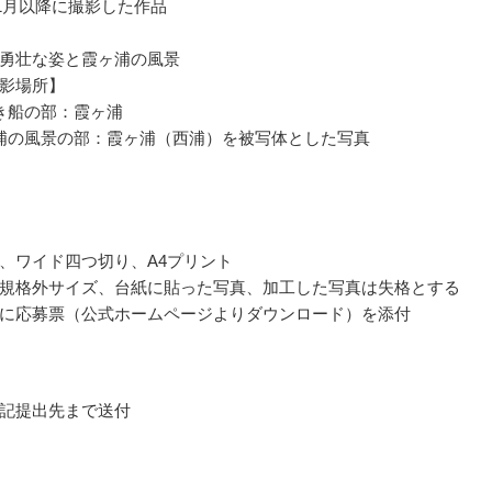
11月以降に撮影した作品
勇壮な姿と霞ヶ浦の風景
影場所】
き船の部：霞ヶ浦
浦の風景の部：霞ヶ浦（西浦）を被写体とした写真
、ワイド四つ切り、A4プリント
規格外サイズ、台紙に貼った写真、加工した写真は失格とする
に応募票（公式ホームページよりダウンロード）を添付
記提出先まで送付