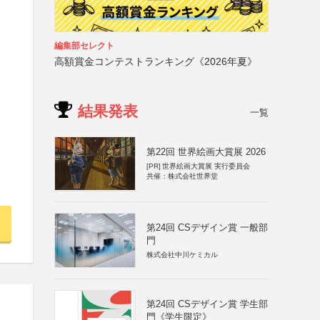
編集部セレクト
高額賞金コンテストランキング《2026年夏》
結果発表
一覧
第22回 世界絵画大賞展 2026
[PR]
世界絵画大賞展 実行委員会
共催：株式会社世界堂
第24回 CSデザイン賞 一般部
門
株式会社中川ケミカル
第24回 CSデザイン賞 学生部
門《学生限定》