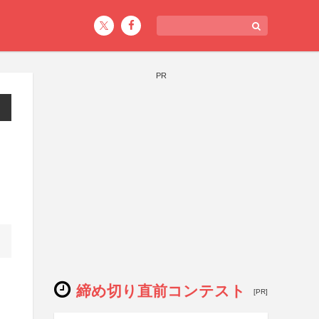
PR
締め切り直前コンテスト
[PR]