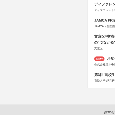
ディファレン
ディファレント
JAMCA P
JAMCA（全
文京区×交
の“つながる
文京区
お盆
NEW
株式会社日本香
第3回 高校
嘉悦大学 経営
運営会