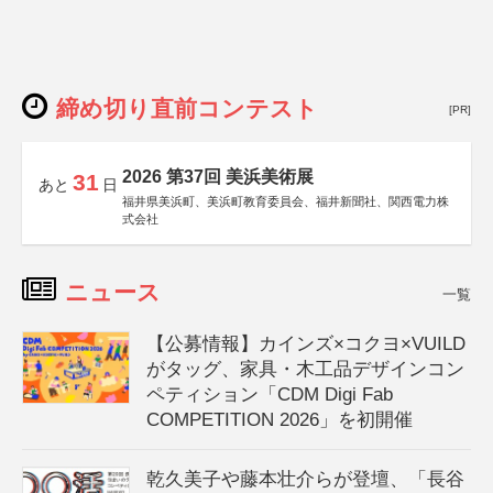
締め切り直前コンテスト
[PR]
2026 第37回 美浜美術展
31
あと
日
福井県美浜町、美浜町教育委員会、福井新聞社、関西電力株
式会社
ニュース
一覧
【公募情報】カインズ×コクヨ×VUILD
がタッグ、家具・木工品デザインコン
ペティション「CDM Digi Fab
COMPETITION 2026」を初開催
乾久美子や藤本壮介らが登壇、「長谷