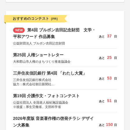
おすすめのコンテスト
[PR]
第4回 ブルボン吉田記念財団 文学・
NEW
37
平和アワード 作品募集
あと
日
公益財団法人 ブルボン吉田記念財団
第25回 人権ショートレター
25
あと
日
大和郡山市人権のまちづくり推進協議会
三井住友信託銀行 第4回 「わたし大賞」
53
あと
日
三井住友信託銀行株式会社
協力：株式会社朝日新聞社
後援：日本郵便株式会社
第19回 介護作文・フォトコンテスト
51
あと
日
公益社団法人 全国老人福祉施設協議会
※後援：厚生労働省、文部科学省
2026年度版 音楽著作権の啓発チラシ デザイ
150
ン大募集
あと
日