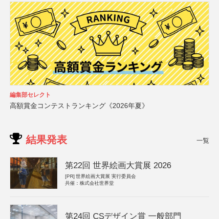
編集部セレクト
高額賞金コンテストランキング《2026年夏》
結果発表
一覧
第22回 世界絵画大賞展 2026
[PR]
世界絵画大賞展 実行委員会
共催：株式会社世界堂
第24回 CSデザイン賞 一般部門