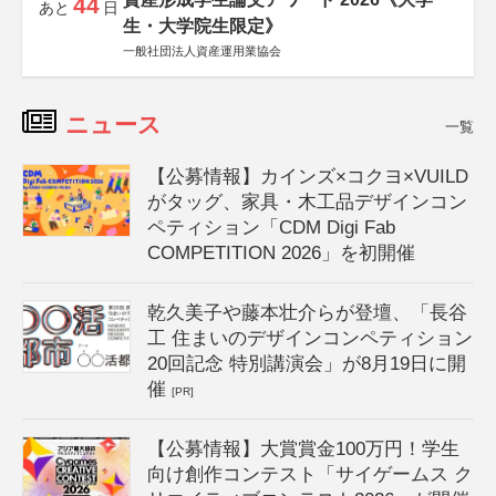
44
あと
日
生・大学院生限定》
一般社団法人資産運用業協会
ニュース
一覧
【公募情報】カインズ×コクヨ×VUILD
がタッグ、家具・木工品デザインコン
ペティション「CDM Digi Fab
COMPETITION 2026」を初開催
乾久美子や藤本壮介らが登壇、「長谷
工 住まいのデザインコンペティション
20回記念 特別講演会」が8月19日に開
催
[PR]
【公募情報】大賞賞金100万円！学生
向け創作コンテスト「サイゲームス ク