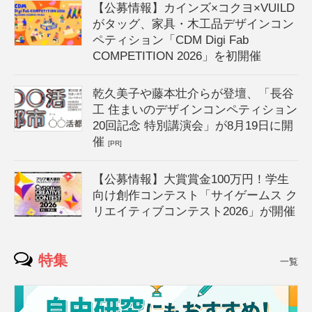
【公募情報】カインズ×コクヨ×VUILD
がタッグ、家具・木工品デザインコン
ペティション「CDM Digi Fab
COMPETITION 2026」を初開催
乾久美子や藤本壮介らが登壇、「長谷
工 住まいのデザインコンペティション
20回記念 特別講演会」が8月19日に開
催
[PR]
【公募情報】大賞賞金100万円！学生
向け創作コンテスト「サイゲームス ク
リエイティブコンテスト2026」が開催
特集
一覧