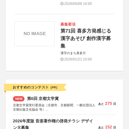
2026/05/08 10:00
募集要項
第71回 喜多方発感じる
NO IMAGE
漢字あそび 創作漢字募
集
漢字のまち喜多方
2026/01/21 10:00
おすすめのコンテスト
[PR]
第6回 京都文学賞
NEW
275
あと
日
京都文学賞実行委員会（京都市、京都新聞、一般社団法人
京都出版文化協会 等）
協力：京都府書店商業組合、朝日新聞出版、
KADOKAWA、河出書房新社、幻冬舎、講談社、光文社、
2026年度版 音楽著作権の啓発チラシ デザイ
集英社、小学館、祥伝社、新潮社、淡交社、ちいさいミシ
152
マ社、徳間書店、早川書房、PHP研究所、双葉社、文藝春
ン大募集
あと
日