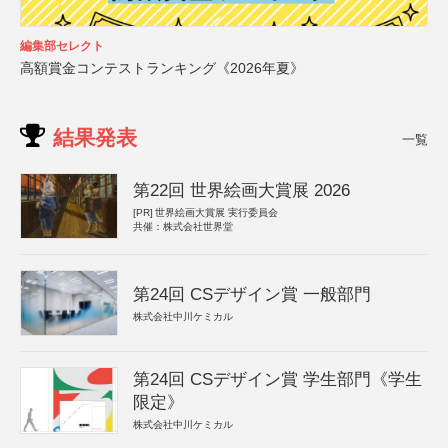
編集部セレクト
高額賞金コンテストランキング《2026年夏》
結果発表
一覧
第22回 世界絵画大賞展 2026
[PR]
世界絵画大賞展 実行委員会
共催：株式会社世界堂
第24回 CSデザイン賞 一般部門
株式会社中川ケミカル
第24回 CSデザイン賞 学生部門《学生
限定》
株式会社中川ケミカル