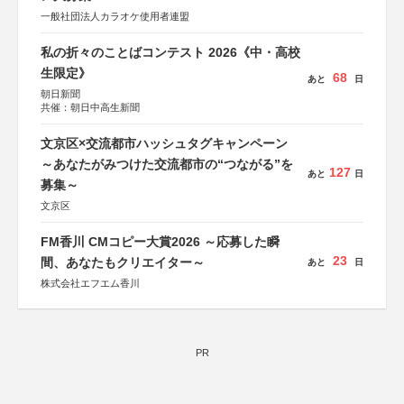
秋、ポプラ社、毎日新聞出版
一般社団法人カラオケ使用者連盟
私の折々のことばコンテスト 2026《中・高校
生限定》
68
あと
日
朝日新聞
共催：朝日中高生新聞
文京区×交流都市ハッシュタグキャンペーン
～あなたがみつけた交流都市の“つながる”を
127
あと
日
募集～
文京区
FM香川 CMコピー大賞2026 ～応募した瞬
23
間、あなたもクリエイター～
あと
日
株式会社エフエム香川
PR