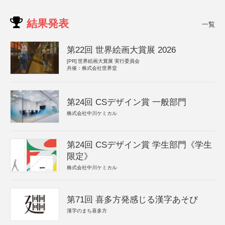
結果発表
一覧
第22回 世界絵画大賞展 2026
[PR]
世界絵画大賞展 実行委員会
共催：株式会社世界堂
第24回 CSデザイン賞 一般部門
株式会社中川ケミカル
第24回 CSデザイン賞 学生部門《学生
限定》
株式会社中川ケミカル
第71回 喜多方発感じる漢字あそび
漢字のまち喜多方