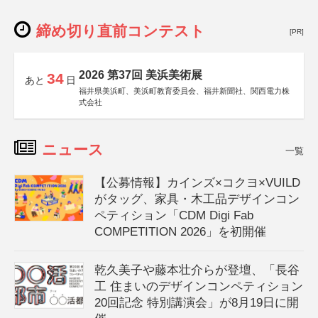
締め切り直前コンテスト
[PR]
2026 第37回 美浜美術展
34
あと
日
福井県美浜町、美浜町教育委員会、福井新聞社、関西電力株
式会社
ニュース
一覧
【公募情報】カインズ×コクヨ×VUILD
がタッグ、家具・木工品デザインコン
ペティション「CDM Digi Fab
COMPETITION 2026」を初開催
乾久美子や藤本壮介らが登壇、「長谷
工 住まいのデザインコンペティション
20回記念 特別講演会」が8月19日に開