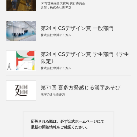
[PR]
世界絵画大賞展 実行委員会
共催：株式会社世界堂
第24回 CSデザイン賞 一般部門
株式会社中川ケミカル
第24回 CSデザイン賞 学生部門《学生
限定》
株式会社中川ケミカル
第71回 喜多方発感じる漢字あそび
漢字のまち喜多方
応募される際は、必ず公式ホームページにて
最新の開催情報をご確認ください。