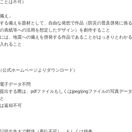
ことは不可）
備え」
する備えを題材として、自由な発想で作品（防災の普及啓発に係
の表紙等への活用を想定したデザイン）を創作すること
には、地震への備えを啓発する作品であることがはっきりとわか
入れること
（公式ホームページよりダウンロード）
電子データ不問
提出する際は、pdfファイルもしくはjpeg/pngファイルの写真デー
と
は返却不可
記提出先まで郵送（着払不可）、もしくは持参