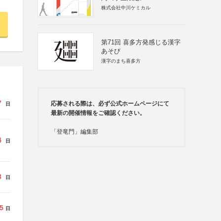
株式会社中川ケミカル
第71回 喜多方発感じる漢字
あそび
漢字のまち喜多方
7
応募される際は、必ず公式ホームページにて
日
最新の開催情報をご確認ください。
「登竜門」編集部
4
日
3
日
5
日