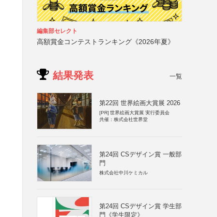
、
編集部セレクト
高額賞金コンテストランキング《2026年夏》
結果発表
一覧
第22回 世界絵画大賞展 2026
[PR]
世界絵画大賞展 実行委員会
共催：株式会社世界堂
第24回 CSデザイン賞 一般部
門
株式会社中川ケミカル
第24回 CSデザイン賞 学生部
門《学生限定》