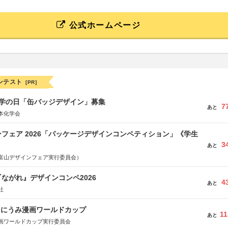
公式ホームページ
ンテスト
[PR]
 化学の日「缶バッジデザイン」募集
7
あと
本化学会
フェア 2026「パッケージデザインコンペティション」《学生
3
あと
富山デザインフェア実行委員会）
ながれ』デザインコンペ2026
4
あと
社
くにうみ漫画ワールドカップ
11
あと
画ワールドカップ実行委員会