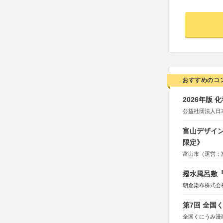
おすすめのコ
2026年版
公益社団法人日
富山デザイン
限定》
富山市（運営：
撥水風呂敷『
朝倉染布株式会
第7回 全国
全国くにうみ漫