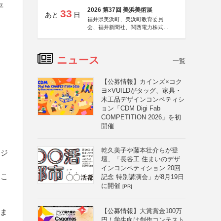
平
2026 第37回 美浜美術展
33
あと
日
福井県美浜町、美浜町教育委員
会、福井新聞社、関西電力株式会
社
ニュース
一覧
【公募情報】カインズ×コク
ヨ×VUILDがタッグ、家具・
木工品デザインコンペティシ
ョン「CDM Digi Fab
、
COMPETITION 2026」を初
開催
乾久美子や藤本壮介らが登
リジ
壇、「長谷工 住まいのデザ
インコンペティション 20回
るこ
記念 特別講演会」が8月19日
に開催
[PR]
【公募情報】大賞賞金100万
のま
円！学生向け創作コンテスト