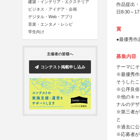
建築・インテリア・エクステリア
作品提出・
ビジネス・アイデア・企画
日8:30～1
デジタル・Web・アプリ
音楽・エンタメ・レシピ
賞
学生向け
●最優秀作
主催者の皆様へ
募集内容
テーマにそ
コンテスト掲載申し込み
※最優秀作
そうしたこ
※公序良俗
※他のキャ
ナルのデザ
※第三者が
と
※過去に公
※応募者が