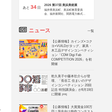
2026 第37回 美浜美術展
34
あと
日
福井県美浜町、美浜町教育委員
会、福井新聞社、関西電力株式会
社
ニュース
一覧
【公募情報】カインズ×コク
ヨ×VUILDがタッグ、家具・
木工品デザインコンペティシ
ョン「CDM Digi Fab
COMPETITION 2026」を初
開催
乾久美子や藤本壮介らが登
壇、「長谷工 住まいのデザ
インコンペティション 20回
記念 特別講演会」が8月19日
に開催
[PR]
【公募情報】大賞賞金100万
ン
円！学生向け創作コンテスト