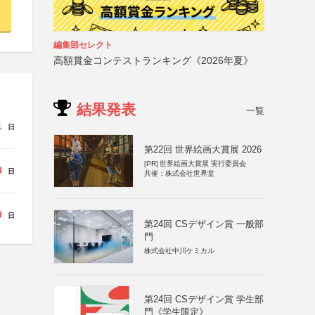
編集部セレクト
高額賞金コンテストランキング《2026年夏》
結果発表
一覧
1
日
第22回 世界絵画大賞展 2026
[PR]
世界絵画大賞展 実行委員会
8
日
共催：株式会社世界堂
0
日
第24回 CSデザイン賞 一般部
門
株式会社中川ケミカル
第24回 CSデザイン賞 学生部
門《学生限定》