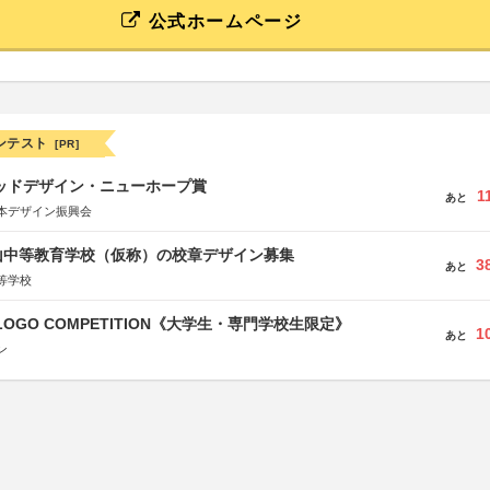
公式ホームページ
ンテスト
[PR]
グッドデザイン・ニューホープ賞
1
あと
本デザイン振興会
山中等教育学校（仮称）の校章デザイン募集
3
あと
等学校
 LOGO COMPETITION《大学生・専門学校生限定》
1
あと
ン